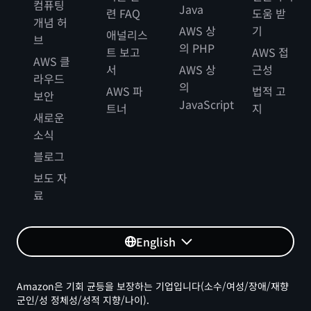
컴퓨팅
Java
련 FAQ
도움 받
개념 허
AWS 상
기
애널리스
브
의 PHP
트 보고
AWS 접
AWS 클
서
AWS 상
근성
라우드
의
AWS 파
법적 고
보안
JavaScript
트너
지
새로운
소식
블로그
보도 자
료
English
Amazon은 기회 균등을 보장하는 기업입니다(소수/여성/장애/재향
군인/성 정체성/성적 지향/나이).