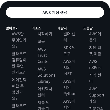
AWS 계정 생성
알아보기
리소스
개발자
도움말
AWS란
시작하기
빌더 센
AWS에
무엇인가
터
문의
교육
요?
SDK 및
지원 티
AWS
클라우드
도구
켓 제출
Trust
컴퓨팅이
Center
AWS에
AWS
란 무엇
서의
re:Post
AWS
인가요?
.NET
Solutions
지식 센
에이전틱
Library
AWS에
터
AI란 무
서의
아키텍처
AWS
엇인가
Python
센터
Support
요?
AWS에
개요
제품 및
클라우드
서의
기술 관
전문가의