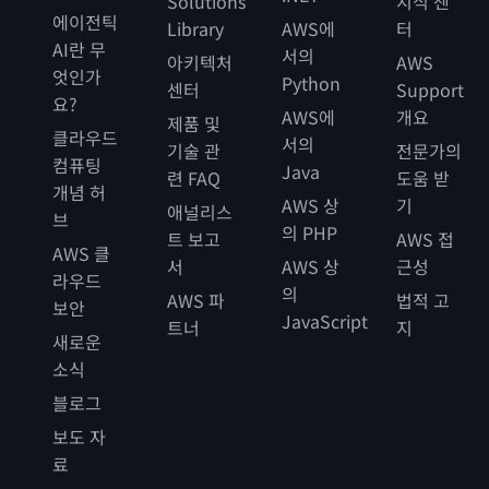
Solutions
지식 센
에이전틱
Library
AWS에
터
AI란 무
서의
아키텍처
AWS
엇인가
Python
센터
Support
요?
AWS에
개요
제품 및
클라우드
서의
기술 관
전문가의
컴퓨팅
Java
련 FAQ
도움 받
개념 허
AWS 상
기
애널리스
브
의 PHP
트 보고
AWS 접
AWS 클
서
AWS 상
근성
라우드
의
AWS 파
법적 고
보안
JavaScript
트너
지
새로운
소식
블로그
보도 자
료