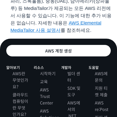
파리, 스톡홀름), 중동(UAE), 남아메리카(상파울
루) 등 MediaTailor가 제공되는 모든 AWS 리전에
서 사용할 수 있습니다. 이 기능에 대한 추가 비용
은 없습니다. 자세한 내용은
AWS Elemental
MediaTailor 사용 설명서
를 참조하세요.
AWS 계정 생성
알아보기
리소스
개발자
도움말
AWS란
시작하기
빌더 센
AWS에
무엇인가
터
문의
교육
요?
SDK 및
지원 티
AWS
클라우드
도구
켓 제출
Trust
컴퓨팅이
Center
AWS에
AWS
란 무엇
서의
re:Post
AWS
인가요?
.NET