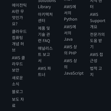
Solutions
지식 센
에이전틱
Library
AWS에
터
AI란 무
서의
아키텍처
AWS
엇인가
Python
센터
Support
요?
AWS에
개요
제품 및
클라우드
서의
기술 관
전문가의
컴퓨팅
Java
련 FAQ
도움 받
개념 허
AWS 상
기
애널리스
브
의 PHP
트 보고
AWS 접
AWS 클
서
AWS 상
근성
라우드
의
AWS 파
법적 고
보안
JavaScript
트너
지
새로운
소식
블로그
보도 자
료