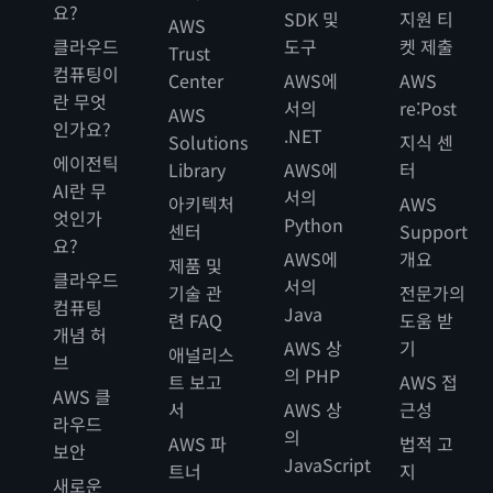
요?
SDK 및
지원 티
AWS
클라우드
도구
켓 제출
Trust
컴퓨팅이
Center
AWS에
AWS
란 무엇
서의
re:Post
AWS
인가요?
.NET
Solutions
지식 센
에이전틱
Library
AWS에
터
AI란 무
서의
아키텍처
AWS
엇인가
Python
센터
Support
요?
AWS에
개요
제품 및
클라우드
서의
기술 관
전문가의
컴퓨팅
Java
련 FAQ
도움 받
개념 허
AWS 상
기
애널리스
브
의 PHP
트 보고
AWS 접
AWS 클
서
AWS 상
근성
라우드
의
AWS 파
법적 고
보안
JavaScript
트너
지
새로운