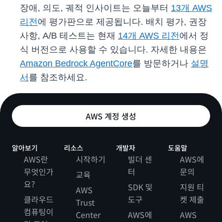
장애, 의도, 궤적 인사이트는 오늘부터
13개 AWS
리전
에 평가판으로 제공됩니다. 배치 평가, 권장
사항, A/B 테스트는 현재
14개 AWS 리전
에서 정
식 버전으로 사용할 수 있습니다. 자세한 내용은
Amazon Bedrock AgentCore
를 방문하거나
설명
서
를 참조하세요.
AWS 계정 생성
알아보기
리소스
개발자
도움말
AWS란
시작하기
빌더 센
AWS에
무엇인가
터
문의
교육
요?
SDK 및
지원 티
AWS
클라우드
도구
켓 제출
Trust
컴퓨팅이
Center
AWS에
AWS