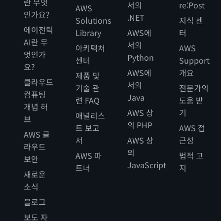
란 무엇
서의
re:Post
AWS
인가요?
.NET
Solutions
지식 센
에이전틱
Library
AWS에
터
AI란 무
서의
아키텍처
AWS
엇인가
Python
센터
Support
요?
AWS에
개요
제품 및
클라우드
서의
기술 관
전문가의
컴퓨팅
Java
련 FAQ
도움 받
개념 허
AWS 상
기
애널리스
브
의 PHP
트 보고
AWS 접
AWS 클
서
AWS 상
근성
라우드
의
AWS 파
법적 고
보안
JavaScript
트너
지
새로운
소식
블로그
보도 자