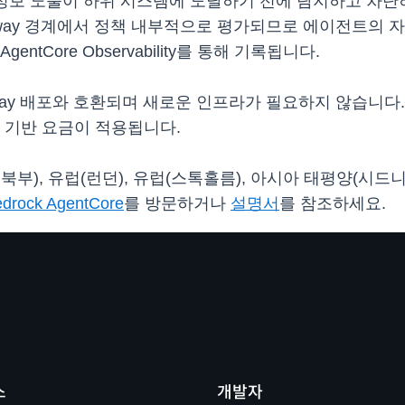
정보 노출이 하위 시스템에 도달하기 전에 탐지하고 차단하는 데
gateway 경계에서 정책 내부적으로 평가되므로 에이전트
tCore Observability를 통해 기록됩니다.
e Gateway 배포와 호환되며 새로운 인프라가 필요하지 않습
 기반 요금이 적용됩니다.
버지니아 북부), 유럽(런던), 유럽(스톡홀름), 아시아 태평양(
drock AgentCore
를 방문하거나
설명서
를 참조하세요.
스
개발자