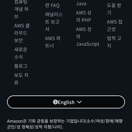
컴퓨팅
Java
련 FAQ
도움 받
개념 허
AWS 상
기
애널리스
브
의 PHP
트 보고
AWS 접
AWS 클
서
AWS 상
근성
라우드
의
AWS 파
법적 고
보안
JavaScript
트너
지
새로운
소식
블로그
보도 자
료
English
Amazon은 기회 균등을 보장하는 기업입니다(소수/여성/장애/재향
군인/성 정체성/성적 지향/나이).