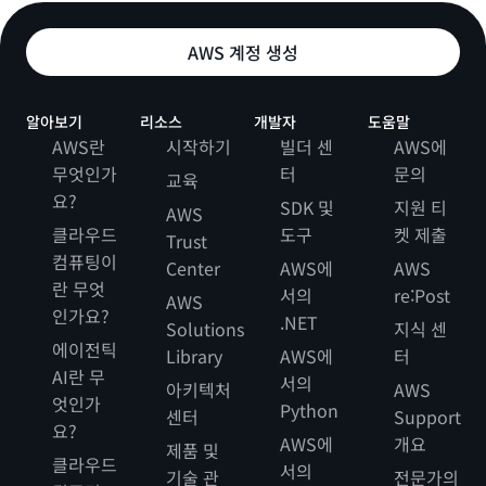
AWS 계정 생성
알아보기
리소스
개발자
도움말
AWS란
시작하기
빌더 센
AWS에
무엇인가
터
문의
교육
요?
SDK 및
지원 티
AWS
클라우드
도구
켓 제출
Trust
컴퓨팅이
Center
AWS에
AWS
란 무엇
서의
re:Post
AWS
인가요?
.NET
Solutions
지식 센
에이전틱
Library
AWS에
터
AI란 무
서의
아키텍처
AWS
엇인가
Python
센터
Support
요?
AWS에
개요
제품 및
클라우드
서의
기술 관
전문가의