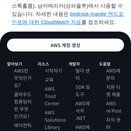
스톡홀름), 남아메리카(상파울루)에서 사용할 수
있습니다. 자세한 내용은
bedrock-mantle 엔드포
인트에 대한 CloudWatch 지표
를 참조하세요.
AWS 계정 생성
알아보기
리소스
개발자
도움말
AWS란
시작하기
빌더 센
AWS에
무엇인가
터
문의
교육
요?
SDK 및
지원 티
AWS
클라우드
도구
켓 제출
Trust
컴퓨팅이
Center
AWS에
AWS
란 무엇
서의
re:Post
AWS
인가요?
.NET
Solutions
지식 센
에이전틱
Library
AWS에
터