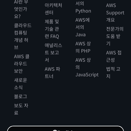
AI란 무
서의
아키텍처
AWS
엇인가
Python
센터
Support
요?
AWS에
개요
제품 및
클라우드
서의
기술 관
전문가의
컴퓨팅
Java
련 FAQ
도움 받
개념 허
AWS 상
기
애널리스
브
의 PHP
트 보고
AWS 접
AWS 클
서
AWS 상
근성
라우드
의
AWS 파
법적 고
보안
JavaScript
트너
지
새로운
소식
블로그
보도 자
료