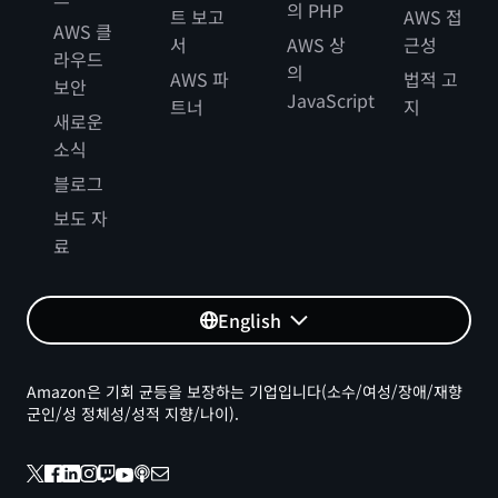
의 PHP
트 보고
AWS 접
AWS 클
서
AWS 상
근성
라우드
의
AWS 파
법적 고
보안
JavaScript
트너
지
새로운
소식
블로그
보도 자
료
English
Amazon은 기회 균등을 보장하는 기업입니다(소수/여성/장애/재향
군인/성 정체성/성적 지향/나이).