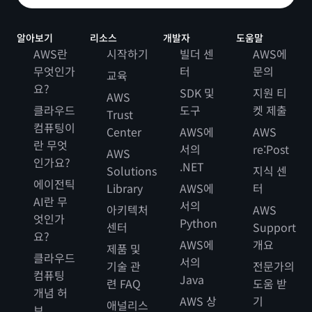
알아보기
리소스
개발자
도움말
AWS란
시작하기
빌더 센
AWS에
무엇인가
터
문의
교육
요?
SDK 및
지원 티
AWS
클라우드
도구
켓 제출
Trust
컴퓨팅이
Center
AWS에
AWS
란 무엇
서의
re:Post
AWS
인가요?
.NET
Solutions
지식 센
에이전틱
Library
AWS에
터
AI란 무
서의
아키텍처
AWS
엇인가
Python
센터
Support
요?
AWS에
개요
제품 및
클라우드
서의
기술 관
전문가의
컴퓨팅
Java
련 FAQ
도움 받
개념 허
AWS 상
기
애널리스
브