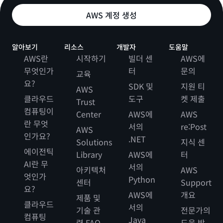
AWS 계정 생성
알아보기
리소스
개발자
도움말
AWS란
시작하기
빌더 센
AWS에
무엇인가
터
문의
교육
요?
SDK 및
지원 티
AWS
클라우드
도구
켓 제출
Trust
컴퓨팅이
Center
AWS에
AWS
란 무엇
서의
re:Post
AWS
인가요?
.NET
Solutions
지식 센
에이전틱
Library
AWS에
터
AI란 무
서의
아키텍처
AWS
엇인가
Python
센터
Support
요?
AWS에
개요
제품 및
클라우드
서의
기술 관
전문가의
컴퓨팅
Java
련 FAQ
도움 받