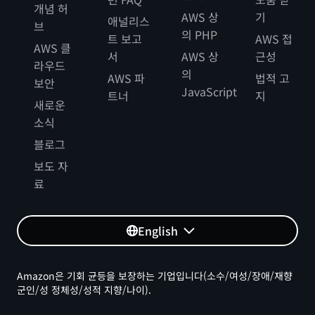
개념 허
AWS 상
기
애널리스
브
의 PHP
트 보고
AWS 접
AWS 클
서
AWS 상
근성
라우드
의
AWS 파
법적 고
보안
JavaScript
트너
지
새로운
소식
블로그
보도 자
료
English
Amazon은 기회 균등을 보장하는 기업입니다(소수/여성/장애/재향
군인/성 정체성/성적 지향/나이).