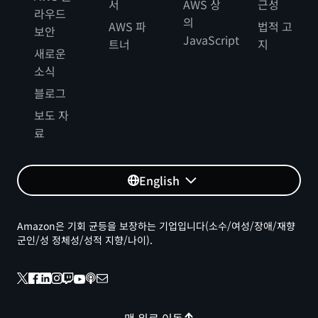
서
AWS 상
근성
라우드
의
AWS 파
법적 고
보안
JavaScript
트너
지
새로운
소식
블로그
보도 자
료
English
Amazon은 기회 균등을 보장하는 기업입니다(소수/여성/장애/재향
군인/성 정체성/성적 지향/나이).