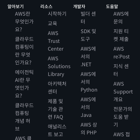
알아보기
리소스
개발자
도움말
AWS란
시작하기
빌더 센
AWS에
무엇인가
터
문의
교육
요?
SDK 및
지원 티
AWS
클라우드
도구
켓 제출
Trust
컴퓨팅이
Center
AWS에
AWS
란 무엇
서의
re:Post
AWS
인가요?
.NET
Solutions
지식 센
에이전틱
Library
AWS에
터
AI란 무
서의
아키텍처
AWS
엇인가
Python
센터
Support
요?
AWS에
개요
제품 및
클라우드
서의
기술 관
전문가의
컴퓨팅
Java
련 FAQ
도움 받
개념 허
AWS 상
기
애널리스
브
의 PHP
트 보고
AWS 접
AWS 클