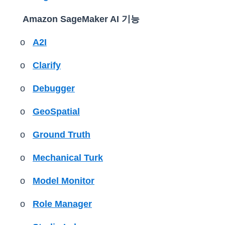
Amazon SageMaker AI 기능
o
A2I
o
Clarify
o
Debugger
o
GeoSpatial
o
Ground Truth
o
Mechanical Turk
o
Model Monitor
o
Role Manager