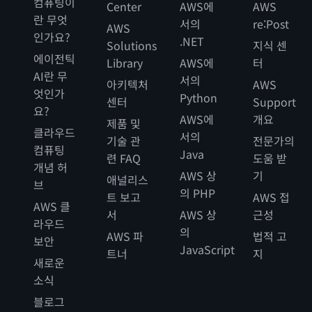
컴퓨팅이
Center
AWS에
AWS
란 무엇
서의
re:Post
AWS
인가요?
.NET
Solutions
지식 센
에이전틱
Library
AWS에
터
AI란 무
서의
아키텍처
AWS
엇인가
Python
센터
Support
요?
AWS에
개요
제품 및
클라우드
서의
기술 관
전문가의
컴퓨팅
Java
련 FAQ
도움 받
개념 허
AWS 상
기
애널리스
브
의 PHP
트 보고
AWS 접
AWS 클
서
AWS 상
근성
라우드
의
AWS 파
법적 고
보안
JavaScript
트너
지
새로운
소식
블로그