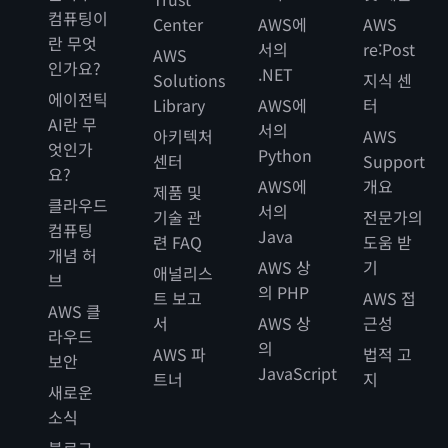
컴퓨팅이
Center
AWS에
AWS
란 무엇
서의
re:Post
AWS
인가요?
.NET
Solutions
지식 센
에이전틱
Library
AWS에
터
AI란 무
서의
아키텍처
AWS
엇인가
Python
센터
Support
요?
AWS에
개요
제품 및
클라우드
서의
기술 관
전문가의
컴퓨팅
Java
련 FAQ
도움 받
개념 허
AWS 상
기
애널리스
브
의 PHP
트 보고
AWS 접
AWS 클
서
AWS 상
근성
라우드
의
AWS 파
법적 고
보안
JavaScript
트너
지
새로운
소식