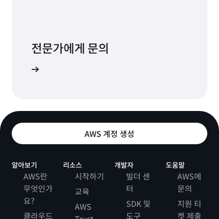
전문가에게 문의
원을 제공
AWS 계정 생성
알아보기
리소스
개발자
도움말
AWS란
시작하기
빌더 센
AWS에
무엇인가
터
문의
교육
요?
SDK 및
지원 티
AWS
클라우드
도구
켓 제출
Trust