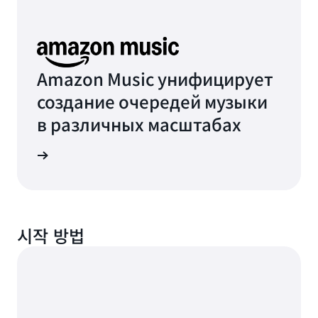
Amazon Music унифицирует
создание очередей музыки
в различных масштабах
робнее
시작 방법