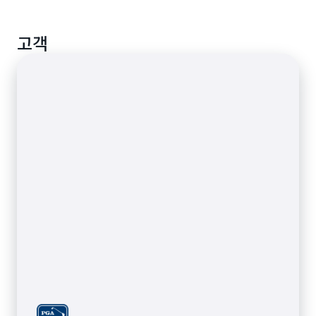
실시간 이벤트를 위한 게시/구독 솔루션 만들기
인스턴트 데이터베이스 API
고객
AppSync Event API 구축