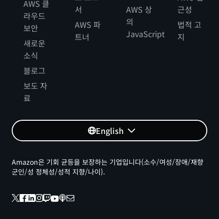
AWS 클
서
AWS 상
근성
라우드
의
AWS 파
법적 고
보안
JavaScript
트너
지
새로운
소식
블로그
보도 자
료
English
Amazon은 기회 균등을 보장하는 기업입니다(소수/여성/장애/재향
군인/성 정체성/성적 지향/나이).