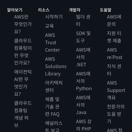
알아보기
리소스
개발자
도움말
AWS란
시작하기
빌더 센
AWS에
무엇인가
터
문의
교육
요?
SDK 및
지원 티
AWS
클라우드
도구
켓 제출
Trust
컴퓨팅이
Center
AWS에
AWS
란 무엇
서의
re:Post
AWS
인가요?
.NET
Solutions
지식 센
에이전틱
Library
AWS에
터
AI란 무
서의
아키텍처
AWS
엇인가
Python
센터
Support
요?
AWS에
개요
제품 및
클라우드
서의
기술 관
전문가의
컴퓨팅
Java
련 FAQ
도움 받
개념 허
AWS 상
기
애널리스
브
의 PHP
트 보고
AWS 접