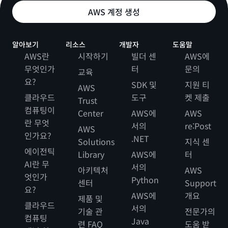
AWS 계정 생성
알아보기
리소스
개발자
도움말
AWS란
시작하기
빌더 센
AWS에
무엇인가
터
문의
교육
요?
SDK 및
지원 티
AWS
클라우드
도구
켓 제출
Trust
컴퓨팅이
Center
AWS에
AWS
란 무엇
서의
re:Post
AWS
인가요?
.NET
Solutions
지식 센
에이전틱
Library
AWS에
터
AI란 무
서의
아키텍처
AWS
엇인가
Python
센터
Support
요?
AWS에
개요
제품 및
클라우드
서의
기술 관
전문가의
컴퓨팅
Java
련 FAQ
도움 받