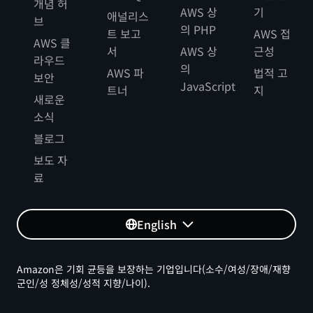
개념 허
AWS 상
기
애널리스
브
의 PHP
트 보고
AWS 접
AWS 클
서
AWS 상
근성
라우드
의
AWS 파
법적 고
보안
JavaScript
트너
지
새로운
소식
블로그
보도 자
료
English
Amazon은 기회 균등을 보장하는 기업입니다(소수/여성/장애/재향
군인/성 정체성/성적 지향/나이).