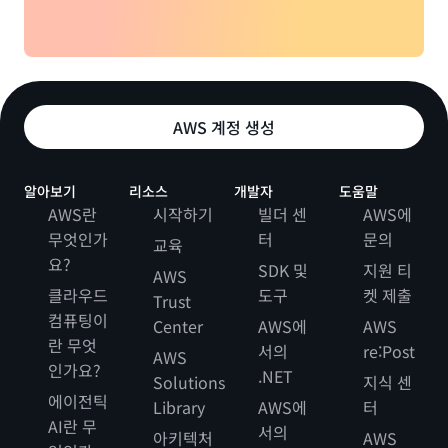
AWS 계정 생성
알아보기
리소스
개발자
도움말
AWS란
시작하기
빌더 센
AWS에
무엇인가
터
문의
교육
요?
SDK 및
지원 티
AWS
클라우드
도구
켓 제출
Trust
컴퓨팅이
Center
AWS에
AWS
란 무엇
서의
re:Post
AWS
인가요?
.NET
Solutions
지식 센
에이전틱
Library
AWS에
터
AI란 무
서의
아키텍처
AWS