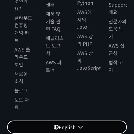
엇인가
Python
센터
Support
요?
AWS에
개요
제품 및
클라우드
서의
기술 관
전문가의
컴퓨팅
Java
련 FAQ
도움 받
개념 허
AWS 상
기
애널리스
브
의 PHP
트 보고
AWS 접
AWS 클
서
AWS 상
근성
라우드
의
AWS 파
법적 고
보안
JavaScript
트너
지
새로운
소식
블로그
보도 자
료
English