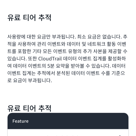
You can view, search, and download the most recent
CloudTrail logs management events across AWS
90-day history of your account’s control plane
services by default and is available for no charge.
activity at no additional cost using CloudTrail in the
유료 티어 추적
You can view, search, and download the most recent
CloudTrail console. You can also use the CloudTrail
90-day history of your account’s control plane
lookup-events API to achieve this.
activity at no additional cost using CloudTrail in the
사용량에 대한 요금만 부과됩니다. 최소 요금은 없습니다. 추
CloudTrail console. You can also use the CloudTrail
적을 사용하여 관리 이벤트와 데이터 및 네트워크 활동 이벤
lookup-events API to achieve this.
추적을 생성하면 진행 중인 관리 이벤트의 사본 하나를
트를 포함한 기타 모든 이벤트 유형의 추가 사본을 제공할 수
Amazon Simple Storage Service(S3) 버킷에 무료로 전송할
있습니다. 또한 CloudTrail 데이터 이벤트 집계를 활성화하
수 있습니다.
제한이 적용될 수 있습니다
.
신규 고객이라면 추가 비용 없이 30일 동안 CloudTrail Lake
여 데이터 이벤트의 5분 요약을 받아볼 수 있습니다. 데이터
를 사용해 볼 수 있습니다. 이 기간에는 모든 기능 세트에 액세
이벤트 집계는 추적에서 분석된 데이터 이벤트 수를 기준으
스할 수 있습니다. 30일 무료 평가판 사용 기간 중에는 다음과
로 요금이 부과됩니다.
같은 제한이 있습니다.
최대 5GB의 데이터 수집
최대 5GB의 데이터 스캔
유료 티어 추적
무료 데이터 보관
무료 평가판은 30일 후에 만료되거나 무료 사용량 한도에 도달
Feature
하면 만료됩니다(먼저 해당되는 조건이 적용됨). 무료 평가판이
만료되면 유료 티어 섹션에 설명된 표준 종량제 서비스 요금으
로 중단 없이 CloudTrail Lake를 계속 사용할 수 있습니다.