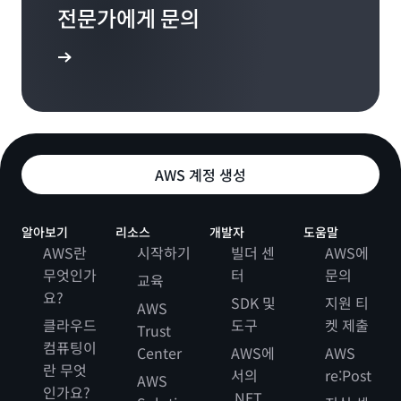
전문가에게 문의
문의처
AWS 계정 생성
알아보기
리소스
개발자
도움말
AWS란
시작하기
빌더 센
AWS에
무엇인가
터
문의
교육
요?
SDK 및
지원 티
AWS
클라우드
도구
켓 제출
Trust
컴퓨팅이
Center
AWS에
AWS
란 무엇
서의
re:Post
AWS
인가요?
.NET