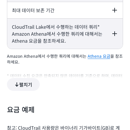
첫 5TB/월: GB당
최대 데이터 보존 기간
One-year extendable
Seven-year retention
CloudTrail 관리, 데이터 및 네트워
2.5 USD
크 활동 이벤트: GB당 0.75 USD
retention pricing
pricing
다음 20TB/월: GB
당 1 USD
기타 AWS 및 비 AWS 감사 가능 데
CloudTrail Lake에서 수행하는 데이터 쿼리*
One-year extendable
Seven-year
25TB 이상/월: GB
이터 소스**: GB당 0.50 USD
retention pricing
retention pricing
Amazon Athena에서 수행한 쿼리에 대해서는
당 0.50 USD
데이터 보존 첫해 요금에는
Athena 요금을 참조하세요.
수집 비용이 포함됩니다.
7년 데이터 보존 요금에는
수집 비용이 포함됩니다.
10년
7년
월별 GB당 0.023 USD로 데
Amazon Athena에서 수행한 쿼리에 대해서는
Athena 요금
을 참조
One-year extendable
Seven-year
이터 보존 기간 연장 가능
하세요.
retention pricing
retention pricing
* 데이터 수집 요금은 압축되지 않은 데이터를 기준으로 하며, 데이터
보존과 CloudTrail Lake에서 수행되는 데이터 쿼리는 최적화되고 압
0.005 USD/GB(스캔 데
펼치기
0.005 USD/GB(스캔 데이터)
축된 데이터를 기준으로 합니다. 이 항목들이 비용에 미치는 영향을
이터)
더 잘 계산하는 방법을 알아보려면 AWS 설명서를 참조하세요.
** 여기에는 CloudTrail Insights 이벤트, AWS Config의 구성 항
요금 예제
목, AWS Audit Manager의 증거, S3에서 가져온 압축되지 않은 과
거 CloudTrail 로그, 비 AWS 소스가 포함됩니다.
참고: CloudTrail 사용량은 바이너리 기가바이트(GB)로 계