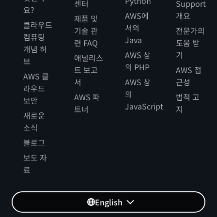
Python
센터
Support
요?
AWS에
개요
제품 및
클라우드
서의
기술 관
전문가의
컴퓨팅
Java
련 FAQ
도움 받
개념 허
AWS 상
기
애널리스
브
의 PHP
트 보고
AWS 접
AWS 클
서
AWS 상
근성
라우드
의
AWS 파
법적 고
보안
JavaScript
트너
지
새로운
소식
블로그
보도 자
료
English