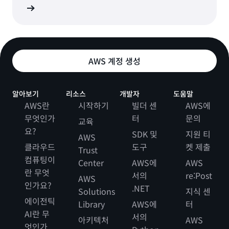
Q로 이동
AWS 계정 생성
알아보기
리소스
개발자
도움말
AWS란
시작하기
빌더 센
AWS에
무엇인가
터
문의
교육
요?
SDK 및
지원 티
AWS
클라우드
도구
켓 제출
Trust
컴퓨팅이
Center
AWS에
AWS
란 무엇
서의
re:Post
AWS
인가요?
.NET
Solutions
지식 센
에이전틱
Library
AWS에
터
AI란 무
서의
아키텍처
AWS
엇인가