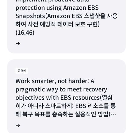
책을 유연하게 실행할 수 있습니다. 또한 이벤트 기반 정
다. EBS 지원 AMI의 경우 Amazon Data Lifecycle
하는 데 도움이 됩니다. Amazon CloudWatch를 사용
protection using Amazon EBS
책을 생성하여 스냅샷을 개별 계정에 자동으로 복사하고
Manager는 보존이 끝나면 자동으로 AMI를 등록 취소
하여 Amazon Data Lifecycle Manager 정책을 모니
Snapshots(Amazon EBS 스냅샷을 사용
다른 AWS Key Management Service(KMS) 키로 스
하고 기본 스냅샷을 삭제합니다. 이렇게 하면 스냅샷을
터링할 수 있습니다. Amazon CloudWatch는 원시 데
하여 사전 예방적 데이터 보호 구현)
냅샷을 암호화할 수 있습니다. 이렇게 하면 계정이 침해
수동으로 삭제하지 않아도 되고 잊어버릴 경우 비용이
이터를 수집하여 읽을 수 있는 거의 실시간에 가까운 지
될 경우 데이터를 한 단계 더 안전하게 보호할 수 있습니
(16:46)
발생할 수 있습니다.
표로 처리합니다. 이러한 지표를 사용하여 시간이 지남
다.
에 따라 정책에 의해 생성, 삭제 및 복사되는 EBS 스냅샷
상 보기
및 EBS 지원 AMI의 수를 정확히 확인할 수 있습니다. 또
한 지정된 임계값에 도달할 때 알림을 보내거나 조치를
취하는 경보를 설정할 수 있습니다.
동영상
Work smarter, not harder: A
pragmatic way to meet recovery
objectives with EBS resources(열심
히가 아니라 스마트하게: EBS 리소스를 통
해 복구 목표를 충족하는 실용적인 방법)
(32:36)
상 보기