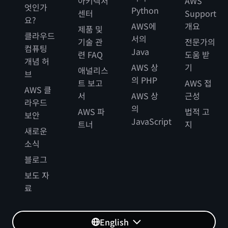
아키텍처
AWS
엇인가
Python
센터
Support
요?
AWS에
개요
제품 및
클라우드
서의
기술 관
전문가의
컴퓨팅
Java
련 FAQ
도움 받
개념 허
AWS 상
기
애널리스
브
의 PHP
트 보고
AWS 접
AWS 클
서
AWS 상
근성
라우드
의
AWS 파
법적 고
보안
JavaScript
트너
지
새로운
소식
블로그
보도 자
료
English