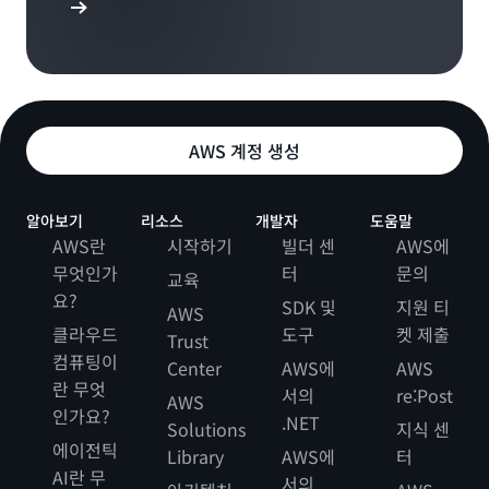
ger 시작하기
AWS 계정 생성
알아보기
리소스
개발자
도움말
AWS란
시작하기
빌더 센
AWS에
무엇인가
터
문의
교육
요?
SDK 및
지원 티
AWS
클라우드
도구
켓 제출
Trust
컴퓨팅이
Center
AWS에
AWS
란 무엇
서의
re:Post
AWS
인가요?
.NET
Solutions
지식 센
에이전틱
Library
AWS에
터
AI란 무
서의