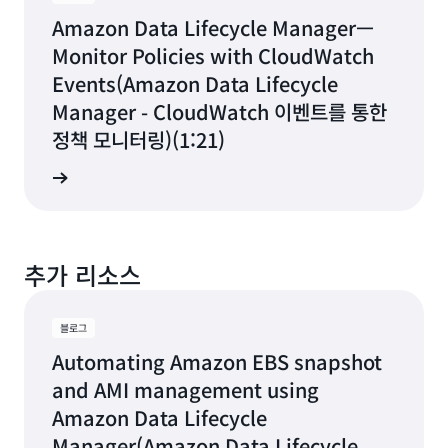
Amazon Data Lifecycle Manager—
Monitor Policies with CloudWatch
Events(Amazon Data Lifecycle
Manager - CloudWatch 이벤트를 통한
정책 모니터링)(1:21)
상 보기
추가 리소스
블로그
Automating Amazon EBS snapshot
and AMI management using
Amazon Data Lifecycle
Manager(Amazon Data Lifecycle