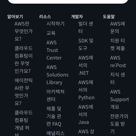
알아보기
리소스
개발자
도움말
AWS란
시작하기
빌더 센
AWS에
무엇인가
터
문의
교육
요?
SDK 및
지원 티
AWS
클라우드
도구
켓 제출
Trust
컴퓨팅이
Center
AWS에
AWS
란 무엇
서의
re:Post
AWS
인가요?
.NET
Solutions
지식 센
에이전틱
Library
AWS에
터
AI란 무
서의
아키텍처
AWS
엇인가
Python
센터
Support
요?
AWS에
개요
제품 및
클라우드
서의
기술 관
전문가의
컴퓨팅
Java
련 FAQ
도움 받
개념 허
AWS 상
기
애널리스
브