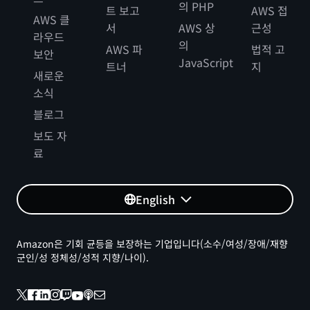
의 PHP
트 보고
AWS 접
AWS 클
서
AWS 상
근성
라우드
의
AWS 파
법적 고
보안
JavaScript
트너
지
새로운
소식
블로그
보도 자
료
English
Amazon은 기회 균등을 보장하는 기업입니다(소수/여성/장애/재향
군인/성 정체성/성적 지향/나이).