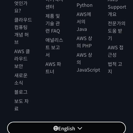
엇인가
Python
센터
Support
요?
AWS에
개요
제품 및
클라우드
서의
기술 관
전문가의
컴퓨팅
Java
련 FAQ
도움 받
개념 허
AWS 상
기
애널리스
브
의 PHP
트 보고
AWS 접
AWS 클
서
AWS 상
근성
라우드
의
AWS 파
법적 고
보안
JavaScript
트너
지
새로운
소식
블로그
보도 자
료
English