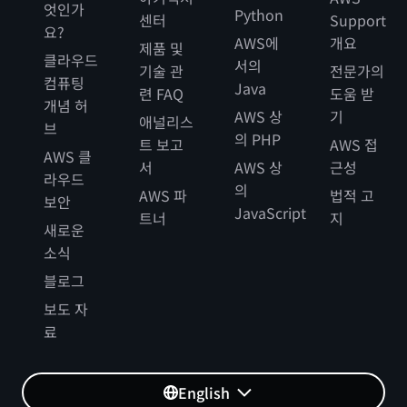
엇인가
Python
센터
Support
요?
AWS에
개요
제품 및
클라우드
서의
기술 관
전문가의
컴퓨팅
Java
련 FAQ
도움 받
개념 허
AWS 상
기
애널리스
브
의 PHP
트 보고
AWS 접
AWS 클
서
AWS 상
근성
라우드
의
AWS 파
법적 고
보안
JavaScript
트너
지
새로운
소식
블로그
보도 자
료
English