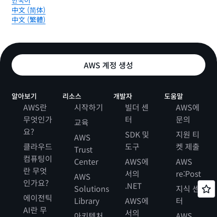
한국어
中文 (简体)
中文 (繁體)
AWS 계정 생성
알아보기
리소스
개발자
도움말
AWS란
시작하기
빌더 센
AWS에
무엇인가
터
문의
교육
요?
SDK 및
지원 티
AWS
클라우드
도구
켓 제출
Trust
컴퓨팅이
Center
AWS에
AWS
란 무엇
서의
re:Post
AWS
인가요?
.NET
Solutions
지식 센
에이전틱
Library
AWS에
터
AI란 무
서의
아키텍처
AWS