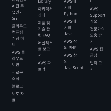
Library
AWS에
터
이 나오지 않을 때, 그 자리의 리더들을 보면 “왜요? 질
하는 데 많은 시간을 할애합니다. 조직들은 각종 기술, 관
AI란 무
(31:29):
서의
Miriam McLemore
아키텍처
AWS
문할 만한 내용이 어딨어요?”라는 표정을 짓곤 합니다.
점, 배경 등, 탁월한 것이라면 무엇이든 원합니다. 그리고
엇인가
Edith, 정말 유익한 시간이었습니다. 시간을 내주셔서
Python
센터
Support
하지만 질문거리는 늘 있기 마련입니다. 흥미로운 기회
는 “그런데 그런 것들은 어디에서 찾아야 하는 거지? 대
요?
정말 감사합니다.
와 여러 갈래의 길, 선택지가 항상 있기 때문이죠. 그렇기
AWS에
개요
체 어디에 있는 거야? 이런 사람들을 모두 고용했는데,
제품 및
클라우드
에 아주 특별한 경험입니다.
서의
마땅한 엔지니어가 없어. 전체적으로 보면 다양성을 잘
기술 관
전문가의
컴퓨팅
(31:32):
갖추었는데, 대체 어떻게 된 거야?”라고 말합니다. 그래
Java
Edith Cooper
련 FAQ
도움 받
개념 허
서 저희는 실제로 커리어가 어떻게 발전하는지, 그 궤적
오늘 함께할 수 있어서 기쁩니다. 불러 주셔서 감사합니
(14:09):
AWS 상
기
Miriam McLemore
애널리스
브
을 확인하는 작업을 시작했습니다. 이것은 복잡한 기술
다.
조직에서는 이사회가 이 서류들을 꼼꼼히 검토한다는 이
의 PHP
트 보고
AWS 접
이 아닙니다. 전혀 복잡하지 않죠. 하지만 그 잠재력은 엄
AWS 클
야기를 듣고 싶어하는 것 같습니다. 그러면 일을 열심히
서
AWS 상
근성
청납니다.
라우드
하는 것 같으니까요.
의
AWS 파
법적 고
보안
JavaScript
트너
지
(20:49):
새로운
(14:16):
Edith Cooper
일부 생성형 AI 도구를 통해 우리는 데이터를 더욱 더 강
소식
열심히 일하고 있다는 게 증명되죠.
력한 방식으로 분석할 수 있는 기회를 갖게 되었습니다.
블로그
그와 동시에 해를 끼칠 위험도 안게 되었습니다. 그렇기
(14:18):
보도 자
Miriam McLemore
때문에 시작점, 바로 주제 전문가로 돌아가게 됩니다. 주
이러한 서류에 대해서도 마찬가지입니다.
료
제 전문가는 HR 분야의 전문가, 즉 이 경우 기존 기술의
이점뿐만 아니라 미래 기술의 잠재력까지도 진정으로 이