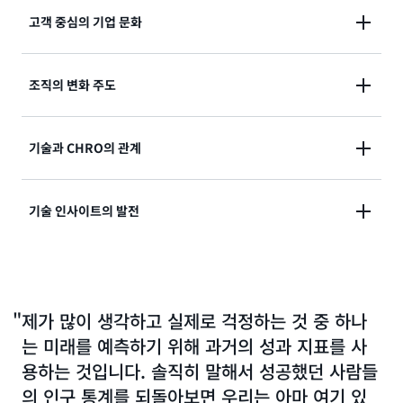
(33:49):
고객 중심의 기업 문화
Miriam McLemore
Executive Insights 팟캐스트를 시작하겠습니다. 저는
Miriam McLemore
라고 합니다. AWS의 엔터프라이즈
(03:45):
조직의 변화 주도
전략가로서, 현재 Amazon 이사회 임원이자 전
Miriam McLemore
좋네요. 아시다시피 Amazon의 이사회 임원으로서,
문
Goldman Sachs CHRO인 Edith Cooper를 이 자리에
화
는 운영 방식과 다양한 비즈니스에 대한 접근 방식에
모시게 되어 매우 기쁩니다. Edith는 딸 Jordan과 함께
(07:48):
기술과 CHRO의 관계
서 우리가 성장하고 일관성을 유지할 수 있었던 열쇠라
Miriam McLemore
코칭 조직인 Medley라는 회사를 공동 설립하기도 했습
네. Goldman에서 CHRO로 일하셨는데, 조직의 변화를
고 생각합니다. 전임 CHRO이자 현재 Amazon 이사회
니다. 이 회사는 2020년에 설립되었죠. Edith, 오늘 나와
이끌기 위해 어떤 일을 하셨나요? 그리고 사람들은 어떤
임원으로서, Amazon의 문화 자체가 본인에게 어떻게
주셔서 감사합니다.
(16:01):
기술 인사이트의 발전
것이 효과가 있었고, 어떤 것이 잘 되지 않았는지도 말씀
Miriam McLemore
비쳐지는지 간단히 말씀해 주실 수 있을까요?
기술과 CHRO의 관계가 갖는 중요성에 대해 간단히 말
해 주시면 감사하겠습니다.
(34:27):
Edith Cooper
씀해 주시겠어요?
(04:22):
초대해 주셔서 감사합니다. 출연하게 되어 기쁩니다.
Edith Cooper
(25:47):
Miriam McLemore
(08:09):
음, Amazon의 문화는 특별합니다. 특히 거버넌스의 관
Edith Cooper
네. 그렇다면 Edith, 지금까지 기술의 발전 과정에서 다
(16:10):
물론이죠. Goldman Sachs나 Amazon 같은 조직의 문
Edith Cooper
점에서, 제가 관여하고 참여하고자 하는 조직에 대해 생
제가 많이 생각하고 실제로 걱정하는 것 중 하나
양하게 관여해 오신 경험을 바탕으로 볼 때, 앞으로 다가
(00:54):
Miriam McLemore
물론이죠. CHRO로서 여러분은 사람을 채용하거나 개발
화는 업무를 처리하는 방식에서 일종의 기풍으로 비슷하
각할 때 제가 가장 먼저 떠올린 것이 바로 문화였습니다.
오는 변화 중에서 특별히 기대하고 계신 부분은 무엇인
는 미래를 예측하기 위해 과거의 성과 지표를 사
Medley에 대해 좀 더 자세히 말씀해 주시겠어요?
하거나 급여를 지급하거나 인사 이동하는 등, 사람과 관
게 나타나거나 깊이 내재되어 있다고 말할 수 있습니다.
먼저 대외적으로 표현된 문화적 테넌트부터 시작했는데,
가요? 사람들, 리더들, 그리고 조직이 문화를 변화시킬
용하는 것입니다. 솔직히 말해서 성공했던 사람들
련한 일을 한다는 점에서 특별한 역할을 맡고 있다 하겠
Amazonian이나 Goldman Sachs를 비롯하여 강한 문
꽤 공개적으로 표현되어 있었습니다. 하지만 다른 이사
수 있는 기회로 작용할 수 있는 변화는 어떤 것이 있을까
의 인구 통계를 되돌아보면 우리는 아마 여기 있
습니다. 하지만 꼭 CHRO가 아니라도 대부분의 리더에
(00:57):
화를 가진 조직의 사람들을 만나면 “귀사의 문화 테넌트
회 임원 및 회사 리더들과의 대화에서 이러한 문화적 테
Edith Cooper