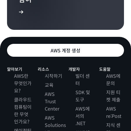
(30:30):
맞습니다.
Edith Cooper
(19:43):
여기서 핵심은, 제가 예전에 영업 사원이었을 때 강조되
Edith Cooper
 알아보기
그리고 더 깊이 살펴보면...
었던 고객을 진정으로 이해해야 한다는 기본 원칙입니
(13:37):
Edith Cooper
다. 고객이 거치게 되는 의사 결정 과정을 잘 생각해보아
이것이 바로 Amazon 문화죠.
야 합니다. 주요 이해 관계자는 누구인가요? 효과를 내기
(19:44):
Miriam McLemore
까지 얼마나 시간이 걸릴까요? 다른 고객과 비교해 이 고
네.
(13:39):
Miriam McLemore
객의 투자 수익률은 어느 정도 인가요? 현재뿐만 아니라
그러한 문서 중심의 문화와 빠르게 자주 읽는 문화 말이
미래까지 생각하고 실현할 수 있는 도구를 사용하는 데
AWS 계정 생성
(19:44):
죠.
Edith Cooper
어떻게 도움을 주고 있나요?
더 깊이 파헤친다면, “하지만 매니저의 자질은 어떤 것들
알아보기
리소스
개발자
도움말
이 있을까?”라는 의문이 있습니다. “아, 리뷰 점수에 대
(13:41):
(31:05):
Edith Cooper
AWS란
시작하기
빌더 센
AWS에
한 정보가 정말 많은데 아무도 믿지 않아요”라거나 “아,
읽기 문화. 탐구하는 문화도요.
고객을 이해하고, 고객 측의 뛰어난 인재들을 모으기 위
무엇인가
터
문의
음, 어쩌면 이런 자질이 무엇인지에 대해 좀 더 신중을 기
교육
한 이러한 투자를 하면, 모든 이가 "그건 미처 생각하지
요?
하는 게 좋을지도 몰라요” 등등의 이야기가 나올 수 있
SDK 및
지원 티
AWS
못했네. 정말 흥미롭군 더 자세히 알아봐야겠어. 더 깊이
(13:47):
Miriam McLemore
죠. 이건 한 가지 예일 뿐이고요.
클라우드
도구
켓 제출
Trust
파고들어 봐야겠어”라는 깨달음을 얻게 될 것입니다. 저
예.
컴퓨팅이
역시 그렇게 될 것이라고 확신합니다. 이것이 바로 제가
Center
AWS에
AWS
란 무엇
(20:06):
re:Invent Medley라고 부르는 이런 미팅이 중요한 이유
서의
re:Post
AWS
(13:47):
또 다른 예로 파이프라인을 들 수 있습니다. 우리는 누구
인가요?
Edith Cooper
입니다.
.NET
Solutions
지식 센
그리고 편하게 질문을 받는 문화도 있죠. 대화에서 질문
나 탁월한 파이프라인을 구축하고자, 파이프라인을 구상
에이전틱