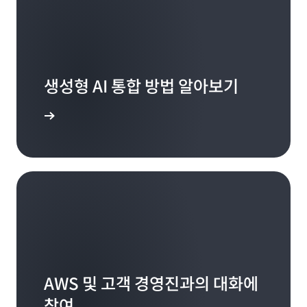
Amazon에서 열리는 이사회 미팅은 결코 가벼운 분위
(19:02):
Edith Cooper
기의 자리가 아닙니다. 거버넌스 관점뿐만 아니라 비즈
... 좋은 매니저의 기준 말이죠. 그냥 무조건 좋은 걸까
(29:47):
니스를 파악하기 위해서도 다루어야 할 자료가 많습니
Edith Cooper
요? 한 동료가 제게 “어, 정말 좋은 거죠. 사람들을 기분
예.
다. 다루어야 할 내용이 정말 많죠.
좋게 만듭니다”라고 말한 적이 있는데, 저는 “그건 아닌
것 같아요”라고 답했죠.
생성형 AI 통합 방법 알아보기
(29:48):
(12:56):
Miriam McLemore
Amazon에는 이를 위한 특정한 방법이 있습니다.
그렇죠? 우리는 늘 고객들에게 기술에 있어서는 젊음을
(19:13):
 알아보기
Amazon은 PowerPoint 프레젠테이션을 선호하지 않
유지해야 한다고 이야기하곤 합니다. 적극적으로 노력해
그래서 저희는 다른 기업에서 일하는 데이터 사이언티스
습니다. 서면으로 작성된 특별한 문서들이 있습니다. 눈
야 합니다. 필요하면 젊은 사람을 데려오세요. 하지만 지
트들과 함께 이러한 질문의 답을 찾기 시작했습니다. 특
이 나쁜 분이 보기에 편하지는 않지만, 내용이 매우 풍부
금은 호기심을 갖고 기존의 틀에서 벗어나야 할 때입니
정 비즈니스에 종사하는 직원 그룹을 살펴본 결과, 특정
합니다. 그리고 그 문서들은 깊이 있는 대화와 토론을 이
다. 예전과 같은 업무 방식이 유지되지는 않을 것이기 때
기준에 따라 좋은 매니저로 분류된 사람이 있으면 그 아
끌어냅니다. 그 대화들은 정말 특별하다고 말할 수 있습
문이죠. 그래서 이러한 기회에 적극적으로 뛰어드는 것
래에서 본인이 뛰어난 성과를 낼 가능성이 70% 더 높다
니다. 모든 사안을 자세히 파악하는 데 초점이 맞춰져 있
이 중요하며, 우리는 조직의 모든 수준에서 활용할 수 있
는 사실을 알게 되었습니다. 생각해 보면, 그래서 갑작스
고, 피상적인 수준을 넘어서 예측하지 못한 질문을 던짐
는 교육 자료와 지원 시스톔을 구축하기 위해 열심히 노
럽지만 정말 인상적인 결과죠.
으로써 대화를 정말 중요한 지점으로 이끌기 때문입니
력해 왔습니다. 이를 디지털 유창성이라고 하며, 오늘날
다. 이것이 바로 Amazon 문화입니다.
의 세상에서 리더가 되기 위해 반드시 필요한 요소입니
(19:42):
다. Edith의 의견에 정말 공감합니다.
Miriam McLemore
AWS 및 고객 경영진과의 대화에
강력한 리더는 다른 강력한 리더를 채용합니다.
(13:36):
Miriam McLemore
참여