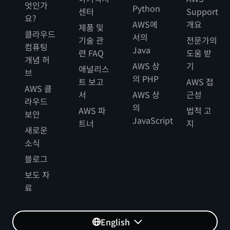
엇인가
Python
센터
Support
요?
AWS에
개요
제품 및
클라우드
서의
기술 관
전문가의
컴퓨팅
Java
련 FAQ
도움 받
개념 허
AWS 상
기
애널리스
브
의 PHP
트 보고
AWS 접
AWS 클
서
AWS 상
근성
라우드
의
AWS 파
법적 고
보안
JavaScript
트너
지
새로운
소식
블로그
보도 자
료
English