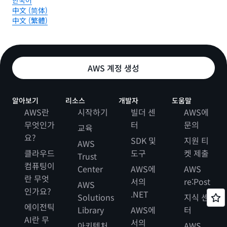
한국어
中文 (简体)
中文 (繁體)
AWS 계정 생성
알아보기
리소스
개발자
도움말
AWS란
시작하기
빌더 센
AWS에
무엇인가
터
문의
교육
요?
SDK 및
지원 티
AWS
클라우드
도구
켓 제출
Trust
컴퓨팅이
Center
AWS에
AWS
란 무엇
서의
re:Post
AWS
인가요?
.NET
Solutions
지식 센
에이전틱
Library
AWS에
터
AI란 무
서의
아키텍처
AWS