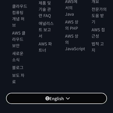
AWS에
개요
제품 및
클라우드
서의
기술 관
전문가의
컴퓨팅
Java
련 FAQ
도움 받
개념 허
AWS 상
기
애널리스
브
의 PHP
트 보고
AWS 접
AWS 클
서
AWS 상
근성
라우드
의
AWS 파
법적 고
보안
JavaScript
트너
지
새로운
소식
블로그
보도 자
료
English