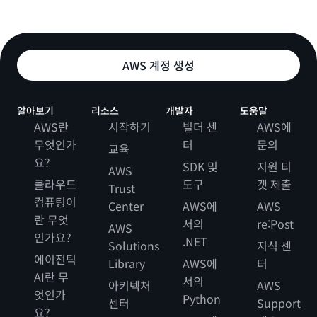
AWS 계정 생성
알아보기
리소스
개발자
도움말
AWS란
시작하기
빌더 센
AWS에
무엇인가
터
문의
교육
요?
SDK 및
지원 티
AWS
클라우드
도구
켓 제출
Trust
컴퓨팅이
Center
AWS에
AWS
란 무엇
서의
re:Post
AWS
인가요?
.NET
Solutions
지식 센
에이전틱
Library
AWS에
터
AI란 무
서의
아키텍처
AWS
엇인가
Python
센터
Support
요?