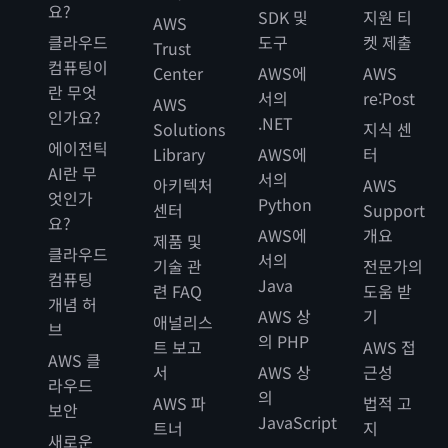
요?
SDK 및
지원 티
AWS
클라우드
도구
켓 제출
Trust
컴퓨팅이
Center
AWS에
AWS
란 무엇
서의
re:Post
AWS
인가요?
.NET
Solutions
지식 센
에이전틱
Library
AWS에
터
AI란 무
서의
아키텍처
AWS
엇인가
Python
센터
Support
요?
AWS에
개요
제품 및
클라우드
서의
기술 관
전문가의
컴퓨팅
Java
련 FAQ
도움 받
개념 허
AWS 상
기
애널리스
브
의 PHP
트 보고
AWS 접
AWS 클
서
AWS 상
근성
라우드
의
AWS 파
법적 고
보안
JavaScript
트너
지
새로운