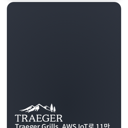
Traeger Grills, AWS IoT로 11만