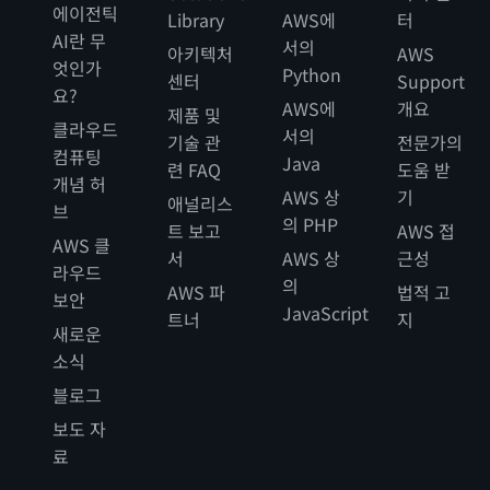
에이전틱
Library
AWS에
터
AI란 무
서의
아키텍처
AWS
엇인가
Python
센터
Support
요?
AWS에
개요
제품 및
클라우드
서의
기술 관
전문가의
컴퓨팅
Java
련 FAQ
도움 받
개념 허
AWS 상
기
애널리스
브
의 PHP
트 보고
AWS 접
AWS 클
서
AWS 상
근성
라우드
의
AWS 파
법적 고
보안
JavaScript
트너
지
새로운
소식
블로그
보도 자
료