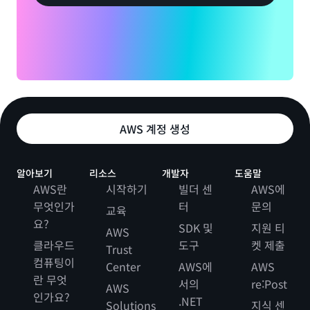
AWS 계정 생성
알아보기
리소스
개발자
도움말
AWS란
시작하기
빌더 센
AWS에
무엇인가
터
문의
교육
요?
SDK 및
지원 티
AWS
클라우드
도구
켓 제출
Trust
컴퓨팅이
Center
AWS에
AWS
란 무엇
서의
re:Post
AWS
인가요?
.NET
Solutions
지식 센