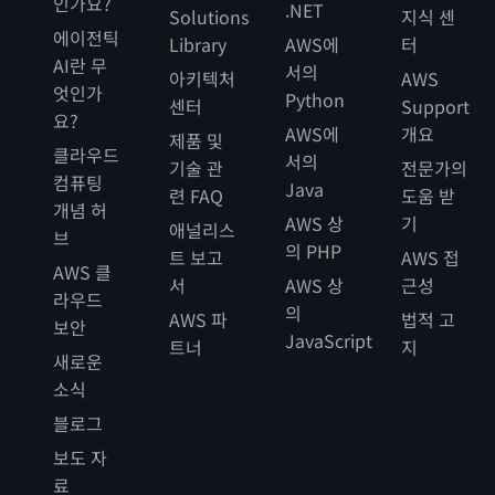
인가요?
.NET
Solutions
지식 센
에이전틱
Library
AWS에
터
AI란 무
서의
아키텍처
AWS
엇인가
Python
센터
Support
요?
AWS에
개요
제품 및
클라우드
서의
기술 관
전문가의
컴퓨팅
Java
련 FAQ
도움 받
개념 허
AWS 상
기
애널리스
브
의 PHP
트 보고
AWS 접
AWS 클
서
AWS 상
근성
라우드
의
AWS 파
법적 고
보안
JavaScript
트너
지
새로운
소식
블로그
보도 자
료