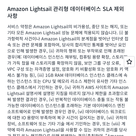
Amazon Lightsail 관리형 데이터베이스 SLA 제외
사항
서비스 약정은 Amazon Lightsail의 비가용성, 중단 또는 해지, 또는
기타 모든 Amazon Lightsail 성능 문제에 적용되지 않습니다. (i) 불
가항력적 사건이나 Amazon Lightsail의 분계점을 벗어난 인터넷 접
속 또는 관련 문제를 포함하여, 당사의 합리적인 통제를 벗어난 요인
으로 인해 발생한 경우, (ii) 귀하의 행위 또는 부작위로 인해 초래된
경우(예: 데이터베이스 인스턴스 재부팅, 컴퓨팅 용량 확장, 스토리지
가 가득 찼을 때 스토리지를 확장하지 않음, 보안 그룹 구성 오류,
VPC 구성 또는 자격증명 설정, 암호화 키 비활성화 또는 암호화 키 액
세스 불가능 등), (iii) 1GB RAM 데이터베이스 인스턴스 클래스에 속
하는 인스턴스 또는 CPU 및 메모리 리소스 제한이 유사한 기타 인스
턴스 클래스에서 기인하는 경우, (iv) 귀하가 AWS 사이트의 Amazon
Lightsail 설명서에 설명된 지침을 따르지 않거나 제한을 초과함으로
써 발생한 결과인 경우, (v) 반복적인 데이터베이스 충돌 또는 작동 불
가능한 데이터베이스 인스턴스를 초래하는 기본 데이터베이스 엔진
소프트웨어로 인해 발생한 경우인 경우, (vi) 데이터베이스 워크로드
에 대한 IO 용량이 부족하여 복구 시간이 길어지는 경우, (vii) 귀하의
장비, 소프트웨어 또는 기타 기술 에서 기인하는 경우, 또는 (viii) 계
약에 따라 Amazon Lightsail을 사용할 수 있는 귀하의 권리를 당사
가 정지 또는 해지함으로 인해 발생하는 경우(총칭하여, “Amazon