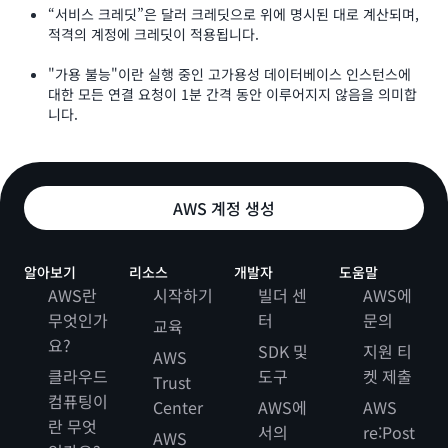
“서비스 크레딧”은 달러 크레딧으로 위에 명시된 대로 계산되며,
적격의 계정에 크레딧이 적용됩니다.
"가용 불능"이란 실행 중인 고가용성 데이터베이스 인스턴스에
대한 모든 연결 요청이 1분 간격 동안 이루어지지 않음을 의미합
니다.
AWS 계정 생성
알아보기
리소스
개발자
도움말
AWS란
시작하기
빌더 센
AWS에
무엇인가
터
문의
교육
요?
SDK 및
지원 티
AWS
클라우드
도구
켓 제출
Trust
컴퓨팅이
Center
AWS에
AWS
란 무엇
서의
re:Post
AWS