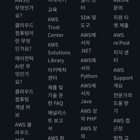
무엇인가
터
문의
교육
요?
SDK 및
지원 티
AWS
클라우드
도구
켓 제출
Trust
컴퓨팅이
Center
AWS에
AWS
란 무엇
서의
re:Post
AWS
인가요?
.NET
Solutions
지식 센
에이전틱
Library
AWS에
터
AI란 무
서의
아키텍처
AWS
엇인가
Python
센터
Support
요?
AWS에
개요
제품 및
클라우드
서의
기술 관
전문가의
컴퓨팅
Java
련 FAQ
도움 받
개념 허
AWS 상
기
애널리스
브
의 PHP
트 보고
AWS 접
AWS 클
서
AWS 상
근성
라우드
의
AWS 파
법적 고