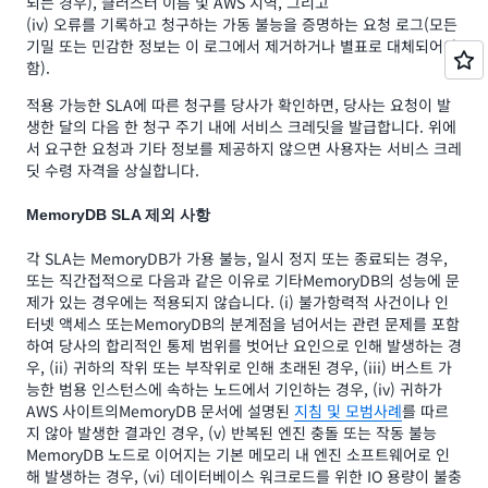
되는 경우), 클러스터 이름 및 AWS 지역, 그리고
(iv) 오류를 기록하고 청구하는 가동 불능을 증명하는 요청 로그(모든
기밀 또는 민감한 정보는 이 로그에서 제거하거나 별표로 대체되어야
함).
적용 가능한 SLA에 따른 청구를 당사가 확인하면, 당사는 요청이 발
생한 달의 다음 한 청구 주기 내에 서비스 크레딧을 발급합니다. 위에
서 요구한 요청과 기타 정보를 제공하지 않으면 사용자는 서비스 크레
딧 수령 자격을 상실합니다.
MemoryDB SLA 제외 사항
각 SLA는 MemoryDB가 가용 불능, 일시 정지 또는 종료되는 경우,
또는 직간접적으로 다음과 같은 이유로 기타MemoryDB의 성능에 문
제가 있는 경우에는 적용되지 않습니다. (i) 불가항력적 사건이나 인
터넷 액세스 또는MemoryDB의 분계점을 넘어서는 관련 문제를 포함
하여 당사의 합리적인 통제 범위를 벗어난 요인으로 인해 발생하는 경
우, (ii) 귀하의 작위 또는 부작위로 인해 초래된 경우, (iii) 버스트 가
능한 범용 인스턴스에 속하는 노드에서 기인하는 경우, (iv) 귀하가
AWS 사이트의MemoryDB 문서에 설명된
지침 및 모범사례
를 따르
지 않아 발생한 결과인 경우, (v) 반복된 엔진 충돌 또는 작동 불능
MemoryDB 노드로 이어지는 기본 메모리 내 엔진 소프트웨어로 인
해 발생하는 경우, (vi) 데이터베이스 워크로드를 위한 IO 용량이 불충