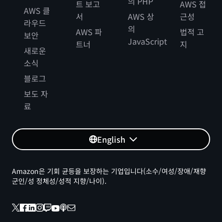
의 PHP
트 보고
AWS 접
AWS 클
서
AWS 상
근성
라우드
의
AWS 파
법적 고
보안
JavaScript
트너
지
새로운
소식
블로그
보도 자
료
English
Amazon은 기회 균등을 보장하는 기업입니다(소수/여성/장애/재향
군인/성 정체성/성적 지향/나이).