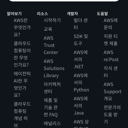
알아보기
리소스
개발자
도움말
AWS란
시작하기
빌더 센
AWS에
무엇인가
터
문의
교육
요?
SDK 및
지원 티
AWS
클라우드
도구
켓 제출
Trust
컴퓨팅이
Center
AWS에
AWS
란 무엇
서의
re:Post
AWS
인가요?
.NET
Solutions
지식 센
에이전틱
Library
AWS에
터
AI란 무
서의
아키텍처
AWS
엇인가
Python
센터
Support
요?
AWS에
개요
제품 및
클라우드
서의
기술 관
전문가의
컴퓨팅
Java
련 FAQ
도움 받
개념 허
AWS 상
기
애널리스
브