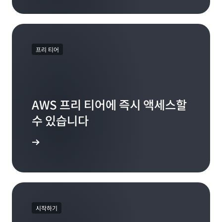
워크 가속기 카드와 TOR 스위치 간의 동일한 케이블
스를 부팅할 수 있습니다. 이 기능을 통해 기존 온프
* Amazon ElastiCache는 1세대 Outposts 랙에서
길이를 지원하므로 매우 짧은 지연 시간, 결정론적 네
레미스 스토리지 투자의 가치를 극대화하고 이러한
만 로컬로 지원됩니다.
트워킹, 공정하고 동등한 액세스 요구 사항이 있는 복
스토리지 시스템에서 제공하는 고급 데이터 스토리지
잡한 워크로드에 매우 적합합니다.
및 관리 기능을 활용할 수 있습니다. 이 통합을 위해
검증된 외부 스토리지 어레이는 Dell PowerStore,
프리 티어
는 4
세대 인텔 제온 확장형 프로
Bmn-cx2 인스턴스
HPE Alletra Storage MP B10000, NetApp® 온프
세서(Sapphire Rapids)로 구동되며 고속 TOR 네트
레미스 엔터프라이즈 스토리지 어레이, Pure
워크 스위치에 물리적으로 연결된 NVIDIA
Storage® FlashArray™입니다.
ConnectX-7 400G NIC를 갖추고 있습니다. Bmn-
AWS 프리 티어에 즉시 액세스할
cx2 인스턴스는 네이티브 L2 멀티캐스트 및 하드웨
Cloudian HyperStore
는 온프레미스 객체 스토리지
어 기반 PTP를 지원합니다.
수 있습니다
Bmn-sf2e 인스턴스와
요구 사항을 충족하기 위해 Outposts 랙과 함께 실
행되도록 테스트된 S3 호환 스토리지를 제공합니다.
비교할 때 Bmn-cx2 인스턴스는 처리량은 높지만 지
가입
연 시간 요구 사항이 덜 엄격한 워크로드에 맞게 설계
또한 Outposts Ready Program을 통해 Outposts
되었습니다. 이러한 워크로드에는 실시간 시장 데이
랙과 함께 실행되도록 테스트된
광범위한 스토리지
터 수집 및 배포, 시장 및 위험 분석, 통신 5G 코어, 미
솔루션 세트
를 쉽게 식별할 수 있습니다.
디어 배포가 포함됩니다.
* Bmn-sf2 및 Bmn-cx2 인스턴스를 사용하는
시작하기
Outposts 랙은 다른 Amazon EC2 인스턴스를 사