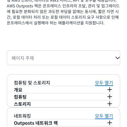
형 AWS 인프라, 네이티브 AWS 서비스, API 및 도구를 제공합니다.
AWS Outposts 랙은 온프레미스 인프라의 조달, 관리 및 업그레이드
에 필요한 분화되지 않은 과도한 부담을 없애는 동시에, 짧은 지연 시
간, 로컬 데이터 처리 또는 로컬 데이터 스토리지 요구 사항으로 인해
온프레미스에서 실행해야 하는 애플리케이션을 지원합니다.
페이지 주제
컴퓨팅 및 스토리지
모두 열기
개요
컴퓨팅
다양한 애플리케이션 및 데이터 레지던시 요구 사항
스토리지
을 충족하도록 설계된 Amazon Elastic Compute
인스턴스는 컴퓨팅, 메모리
범용
(M8i/M7i/M5/M5d)
Cloud(EC2), Amazon Elastic Block Store(EBS),
Amazon EBS: AWS Outposts 랙은 1세대
및 네트워크 리소스를 균형 있게 제공하며, 범용 워크
네트워킹
모두 열기
Amazon Simple Storage Service(S3) 용량을 혼
Outposts 랙의 경우 Amazon Elastic Block
로드, 기계 학습(ML) 추론, 웹 및 애플리케이션 서버,
Outposts 네트워크 랙