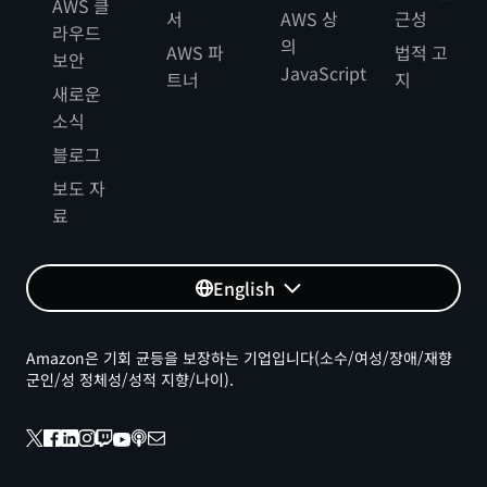
AWS 클
서
AWS 상
근성
라우드
의
AWS 파
법적 고
보안
JavaScript
트너
지
새로운
소식
블로그
보도 자
료
English
Amazon은 기회 균등을 보장하는 기업입니다(소수/여성/장애/재향
군인/성 정체성/성적 지향/나이).