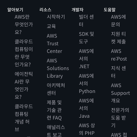
알아보기
리소스
개발자
도움말
AWS란
시작하기
빌더 센
AWS에
무엇인가
터
문의
교육
요?
SDK 및
지원 티
AWS
클라우드
도구
켓 제출
Trust
컴퓨팅이
Center
AWS에
AWS
란 무엇
서의
re:Post
AWS
인가요?
.NET
Solutions
지식 센
에이전틱
Library
AWS에
터
AI란 무
서의
아키텍처
AWS
엇인가
Python
센터
Support
요?
AWS에
개요
제품 및
클라우드
서의
기술 관
전문가의
컴퓨팅
Java
련 FAQ
도움 받
개념 허
AWS 상
기
애널리스
브
의 PHP
트 보고
AWS 접