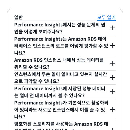
일반
모두 열기
Performance Insights에서는 성능 문제의 원
인을 어떻게 보여주나요?
Performance Insights는 Amazon RDS 데이
성능 문제는 Amazon RDS Management Console
터베이스 인스턴스의 로드를 어떻게 평가할 수 있
의 Performance Insights 섹션에 있는 데이터베이
나요?
스 로드 그래프에서 스파이크로 나타납니다. 이 그래
Amazon RDS 인스턴스 내에서 성능 데이터를
프를 한 번 보면 데이터베이스에서 애플리케이션이
Performance Insights는 DB 인스턴스에서 연결된
쿼리할 수 있나요?
시간 및 리소스를 사용하고 있는 리소스 유형을 빠르
세션의 상태를 1초 간격으로 샘플링합니다. 세션이
인스턴스에서 무슨 일이 일어나고 있는지 실시간
게 파악할 수 있습니다. 콘솔에서는 보관 기간 내 원
데이터베이스 관련 작업을 처리하고 있는 경우,
아니요. Performance Insights는 Amazon RDS
으로 파악할 수 있나요?
하는 기간을 확대해서 볼 수 있습니다. 로드가 많은
Performance Insights에서는 현재 시간, 작업 유형
API 및 Amazon RDS 관리 콘솔을 통해 성능 데이터
Performance Insights에 저장된 성능 데이터
기간을 선택하면 로드에 대한 전체 기여도에 따라 정
(I/O, CPU, 잠금 등), 현재 SQL 문 및 기타 여러 가지
에 대한 액세스를 제공합니다. 이는 데이터베이스 내
예. 기본적으로 Performance Insights에서는 1시간
는 얼마 전 데이터까지 볼 수 있나요?
렬된 SQL 문 목록을 표시할 수 있습니다.
세션 속성을 기록합니다. 시간이 지남에 따라 샘플링
의 어떠한 테이블도 채우지 않고 SQL을 통해 데이터
의 슬라이딩 윈도우로 성능 데이터를 표시합니다. 이
Performance Insights가 기본적으로 활성화되
된 이 데이터를 사용하여 해당 세션이 데이터베이스
베이스 내에서 검색되도록 데이터를 제공하지도 않습
기능은 최신 성능 정보를 거의 실시간(몇 초 차이)으
Performance Insights에는 7일간 성능 데이터가 보
어 있더라도 새로운 인스턴스에서 이를 끌 수 있
인스턴스의 로드에 미치는 영향을 파악합니다.
니다.
로 제공하기 위해 개발되었습니다.
존되는 프리 티어가 포함되어 있습니다. 인스턴스 가
나요?
격의 극히 일부에 불과한 금액으로 최대 2년까지 장
암호화된 스토리지를 사용하는 Amazon RDS 데
기 보존이 가능합니다.
예. 인스턴스 생성 마법사를 사용하는 경우 AWS