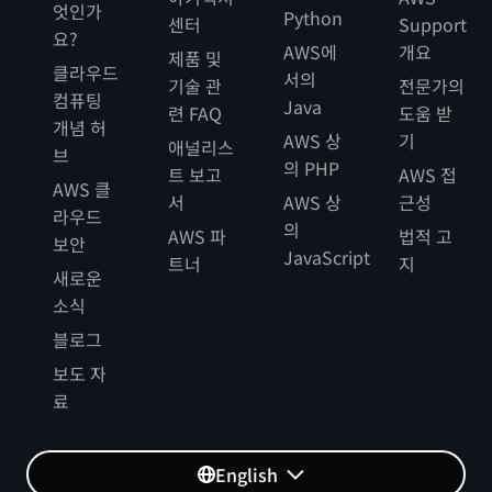
엇인가
Python
센터
Support
요?
AWS에
개요
제품 및
클라우드
서의
기술 관
전문가의
컴퓨팅
Java
련 FAQ
도움 받
개념 허
AWS 상
기
애널리스
브
의 PHP
트 보고
AWS 접
AWS 클
서
AWS 상
근성
라우드
의
AWS 파
법적 고
보안
JavaScript
트너
지
새로운
소식
블로그
보도 자
료
English