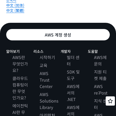
한국어
中文 (简体)
中文 (繁體)
AWS 계정 생성
알아보기
리소스
개발자
도움말
AWS란
시작하기
빌더 센
AWS에
무엇인가
터
문의
교육
요?
SDK 및
지원 티
AWS
클라우드
도구
켓 제출
Trust
컴퓨팅이
Center
AWS에
AWS
란 무엇
서의
re:Post
AWS
인가요?
.NET
Solutions
지식 센
에이전틱
Library
AWS에
터
AI란 무
서의
아키텍처
AWS