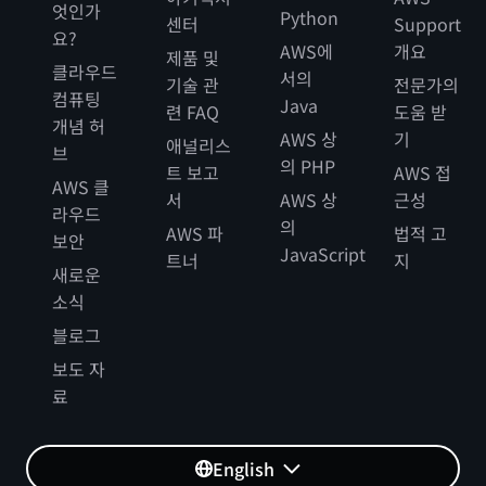
엇인가
Python
센터
Support
요?
AWS에
개요
제품 및
클라우드
서의
기술 관
전문가의
컴퓨팅
Java
련 FAQ
도움 받
개념 허
AWS 상
기
애널리스
브
의 PHP
트 보고
AWS 접
AWS 클
서
AWS 상
근성
라우드
의
AWS 파
법적 고
보안
JavaScript
트너
지
새로운
소식
블로그
보도 자
료
English