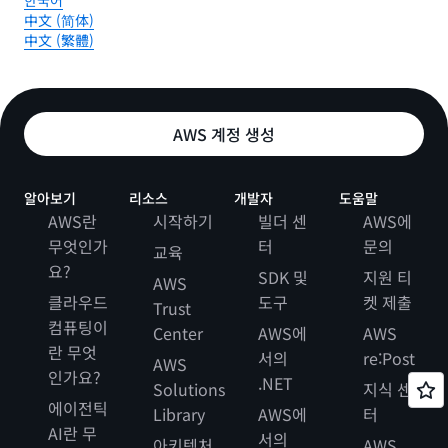
한국어
中文 (简体)
中文 (繁體)
AWS 계정 생성
알아보기
리소스
개발자
도움말
AWS란
시작하기
빌더 센
AWS에
무엇인가
터
문의
교육
요?
SDK 및
지원 티
AWS
클라우드
도구
켓 제출
Trust
컴퓨팅이
Center
AWS에
AWS
란 무엇
서의
re:Post
AWS
인가요?
.NET
Solutions
지식 센
에이전틱
Library
AWS에
터
AI란 무
서의
아키텍처
AWS