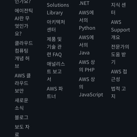
인가요?
.NET
Solutions
지식 센
에이전틱
Library
AWS에
터
AI란 무
서의
아키텍처
AWS
엇인가
Python
센터
Support
요?
AWS에
개요
제품 및
클라우드
서의
기술 관
전문가의
컴퓨팅
Java
련 FAQ
도움 받
개념 허
AWS 상
기
애널리스
브
의 PHP
트 보고
AWS 접
AWS 클
서
AWS 상
근성
라우드
의
AWS 파
법적 고
보안
JavaScript
트너
지
새로운
소식
블로그
보도 자
료