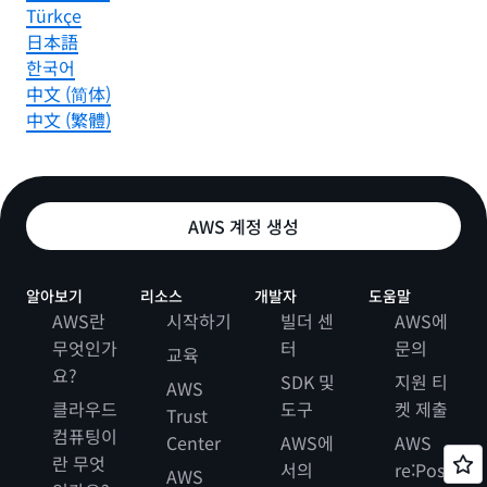
Türkçe
日本語
한국어
中文 (简体)
中文 (繁體)
AWS 계정 생성
알아보기
리소스
개발자
도움말
AWS란
시작하기
빌더 센
AWS에
무엇인가
터
문의
교육
요?
SDK 및
지원 티
AWS
클라우드
도구
켓 제출
Trust
컴퓨팅이
Center
AWS에
AWS
란 무엇
서의
re:Post
AWS