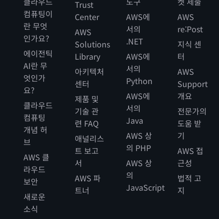
클라우드
도구
켓 제출
Trust
컴퓨팅이
Center
AWS에
AWS
란 무엇
서의
re:Post
AWS
인가요?
.NET
Solutions
지식 센
에이전틱
Library
AWS에
터
AI란 무
서의
아키텍처
AWS
엇인가
Python
센터
Support
요?
AWS에
개요
제품 및
클라우드
서의
기술 관
전문가의
컴퓨팅
Java
련 FAQ
도움 받
개념 허
AWS 상
기
애널리스
브
의 PHP
트 보고
AWS 접
AWS 클
서
AWS 상
근성
라우드
의
AWS 파
법적 고
보안
JavaScript
트너
지
새로운
소식