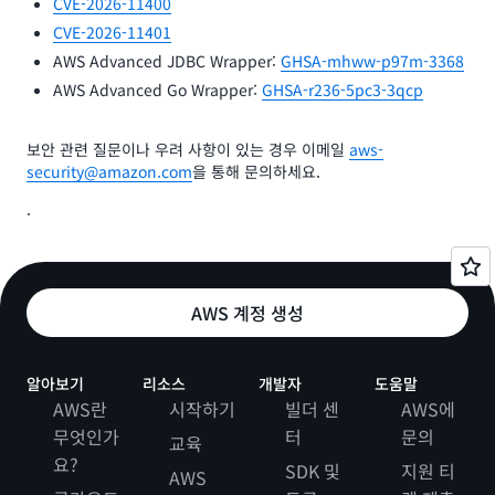
CVE-2026-11400
CVE-2026-11401
AWS Advanced JDBC Wrapper:
GHSA-mhww-p97m-3368
AWS Advanced Go Wrapper:
GHSA-r236-5pc3-3qcp
보안 관련 질문이나 우려 사항이 있는 경우 이메일
aws-
security@amazon.com
을 통해 문의하세요.
.
AWS 계정 생성
알아보기
리소스
개발자
도움말
AWS란
시작하기
빌더 센
AWS에
무엇인가
터
문의
교육
요?
SDK 및
지원 티
AWS