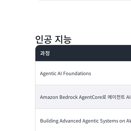
인공 지능
과정
Agentic AI Foundations
Amazon Bedrock AgentCore로 에이전트 A
Building Advanced Agentic Systems on 