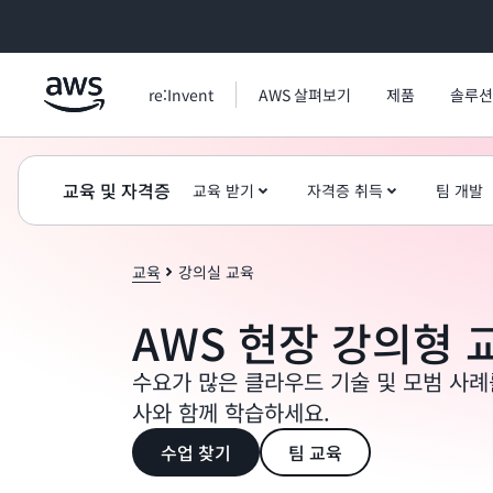
메인 콘텐츠로 건너뛰기
re:Invent
AWS 살펴보기
제품
솔루션
교육 및 자격증
교육 받기
자격증 취득
팀 개발
교육
강의실 교육
AWS 현장 강의형 
수요가 많은 클라우드 기술 및 모범 사례
사와 함께 학습하세요.
수업 찾기
팀 교육