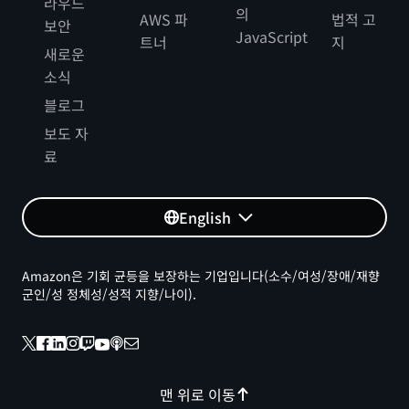
라우드
의
AWS 파
법적 고
보안
JavaScript
트너
지
새로운
소식
블로그
보도 자
료
English
Amazon은 기회 균등을 보장하는 기업입니다(소수/여성/장애/재향
군인/성 정체성/성적 지향/나이).
맨 위로 이동