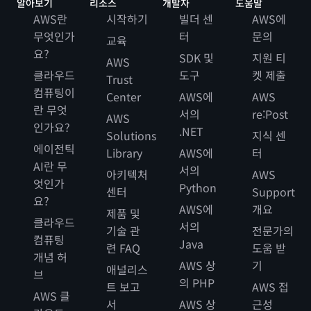
알아보기
리소스
개발자
도움말
AWS란
시작하기
빌더 센
AWS에
무엇인가
터
문의
교육
요?
SDK 및
지원 티
AWS
클라우드
도구
켓 제출
Trust
컴퓨팅이
Center
AWS에
AWS
란 무엇
서의
re:Post
AWS
인가요?
.NET
Solutions
지식 센
에이전틱
Library
AWS에
터
AI란 무
서의
아키텍처
AWS
엇인가
Python
센터
Support
요?
AWS에
개요
제품 및
클라우드
서의
기술 관
전문가의
컴퓨팅
Java
련 FAQ
도움 받
개념 허
AWS 상
기
애널리스
브
의 PHP
트 보고
AWS 접
AWS 클
서
AWS 상
근성