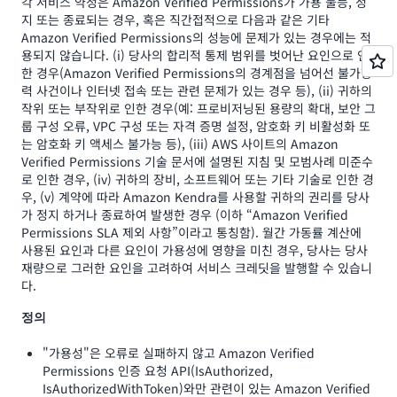
각 서비스 약정은 Amazon Verified Permissions가 가용 불능, 정
지 또는 종료되는 경우, 혹은 직간접적으로 다음과 같은 기타
Amazon Verified Permissions의 성능에 문제가 있는 경우에는 적
용되지 않습니다. (i) 당사의 합리적 통제 범위를 벗어난 요인으로 인
한 경우(Amazon Verified Permissions의 경계점을 넘어선 불가항
력 사건이나 인터넷 접속 또는 관련 문제가 있는 경우 등), (ii) 귀하의
작위 또는 부작위로 인한 경우(예: 프로비저닝된 용량의 확대, 보안 그
룹 구성 오류, VPC 구성 또는 자격 증명 설정, 암호화 키 비활성화 또
는 암호화 키 액세스 불가능 등), (iii) AWS 사이트의 Amazon
Verified Permissions 기술 문서에 설명된 지침 및 모범사례 미준수
로 인한 경우, (iv) 귀하의 장비, 소프트웨어 또는 기타 기술로 인한 경
우, (v) 계약에 따라 Amazon Kendra를 사용할 귀하의 권리를 당사
가 정지 하거나 종료하여 발생한 경우 (이하 “Amazon Verified
Permissions SLA 제외 사항”이라고 통칭함). 월간 가동률 계산에
사용된 요인과 다른 요인이 가용성에 영향을 미친 경우, 당사는 당사
재량으로 그러한 요인을 고려하여 서비스 크레딧을 발행할 수 있습니
다.
정의
"가용성"은 오류로 실패하지 않고 Amazon Verified
Permissions 인증 요청 API(IsAuthorized,
IsAuthorizedWithToken)와만 관련이 있는 Amazon Verified