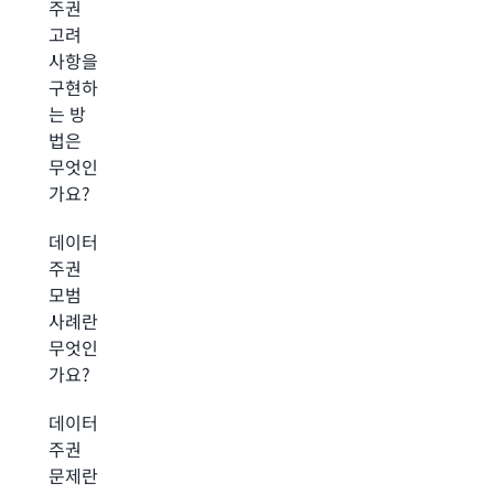
주권
고려
사항을
구현하
는 방
법은
무엇인
가요?
데이터
주권
모범
사례란
무엇인
가요?
데이터
주권
문제란