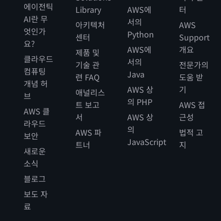
에이전틱
Library
AWS에
터
AI란 무
서의
아키텍처
AWS
엇인가
Python
센터
Support
요?
AWS에
개요
제품 및
클라우드
서의
기술 관
전문가의
컴퓨팅
Java
련 FAQ
도움 받
개념 허
AWS 상
기
애널리스
브
의 PHP
트 보고
AWS 접
AWS 클
서
AWS 상
근성
라우드
의
AWS 파
법적 고
보안
JavaScript
트너
지
새로운
소식
블로그
보도 자
료