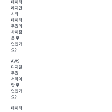
데이터
레지던
시와
데이터
주권의
차이점
은 무
엇인가
요?
AWS
디지털
주권
서약이
란 무
엇인가
요?
데이터