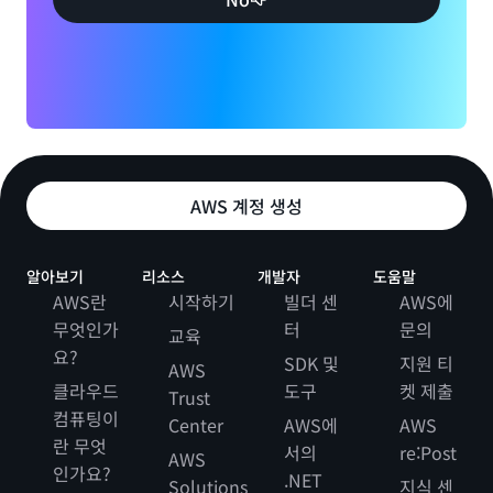
AWS 계정 생성
알아보기
리소스
개발자
도움말
AWS란
시작하기
빌더 센
AWS에
무엇인가
터
문의
교육
요?
SDK 및
지원 티
AWS
클라우드
도구
켓 제출
Trust
컴퓨팅이
Center
AWS에
AWS
란 무엇
서의
re:Post
AWS
인가요?
.NET
Solutions
지식 센