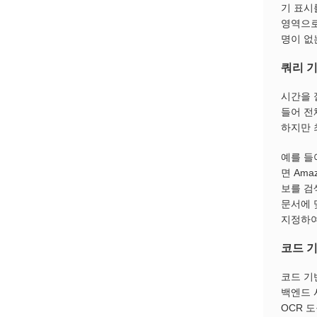
기 표시
영역으로
명이 없
쿼리 
시간을 
들어 전
하지만 
예를 들
면 Ama
보를 검색
문서에 
지정하여
코드 
코드 기
백엔드 
OCR 