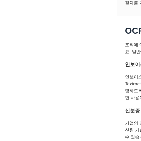
절차를 
OC
조직에 
요. 일
인보이
인보이스
Text
행하도록
한 사용
신분증
기업의 
신원 기
수 있습