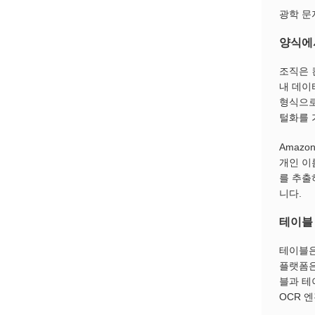
광학 문
양식에
조직은 
내 데이
형식으로
털화를 
Amazo
개인 이
를 추출
니다.
테이블
테이블은
플랫폼은
블과 테
OCR 