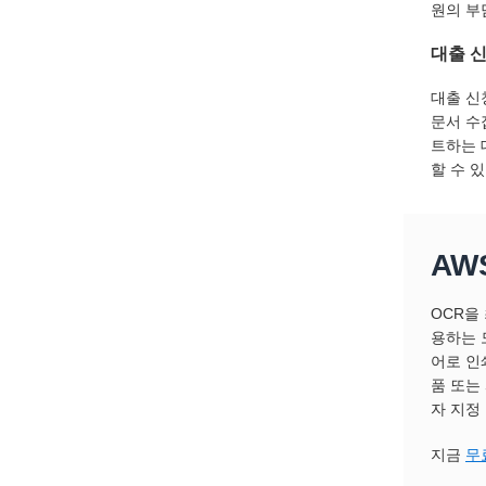
원의 부
대출 
대출 신
문서 수
트하는 
할 수 
AW
OCR을
용하는 
어로 인
품 또는
자 지정
지금
무