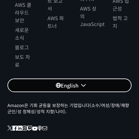
트 보고
AWS 접
AWS 클
서
AWS 상
근성
라우드
의
AWS 파
법적 고
보안
JavaScript
트너
지
새로운
소식
블로그
보도 자
료
English
Amazon은 기회 균등을 보장하는 기업입니다(소수/여성/장애/재향
군인/성 정체성/성적 지향/나이).