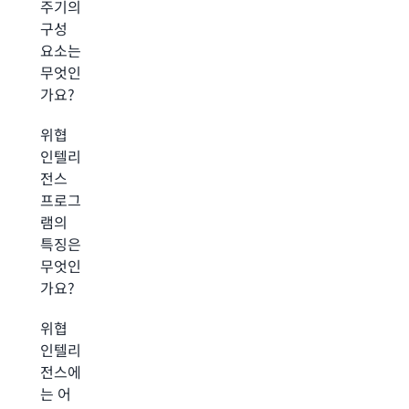
주기의
구성
요소는
무엇인
가요?
위협
인텔리
전스
프로그
램의
특징은
무엇인
가요?
위협
인텔리
전스에
는 어