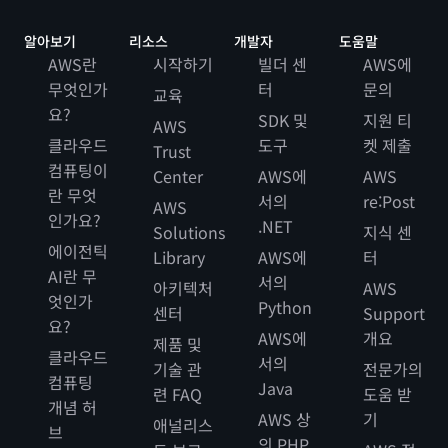
알아보기
리소스
개발자
도움말
AWS란
시작하기
빌더 센
AWS에
무엇인가
터
문의
교육
요?
SDK 및
지원 티
AWS
클라우드
도구
켓 제출
Trust
컴퓨팅이
Center
AWS에
AWS
란 무엇
서의
re:Post
AWS
인가요?
.NET
Solutions
지식 센
에이전틱
Library
AWS에
터
AI란 무
서의
아키텍처
AWS
엇인가
Python
센터
Support
요?
AWS에
개요
제품 및
클라우드
서의
기술 관
전문가의
컴퓨팅
Java
련 FAQ
도움 받
개념 허
AWS 상
기
애널리스
브
의 PHP