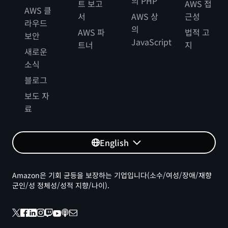
의 PHP
트 보고
AWS 접
AWS 클
서
AWS 상
근성
라우드
의
AWS 파
법적 고
보안
JavaScript
트너
지
새로운
소식
블로그
보도 자
료
English
Amazon은 기회 균등을 보장하는 기업입니다(소수/여성/장애/재향
군인/성 정체성/성적 지향/나이).