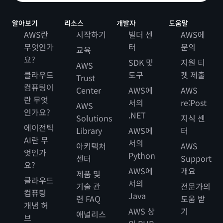
알아보기
리소스
개발자
도움말
AWS란
시작하기
빌더 센
AWS에
무엇인가
터
문의
교육
요?
SDK 및
지원 티
AWS
클라우드
도구
켓 제출
Trust
컴퓨팅이
Center
AWS에
AWS
란 무엇
서의
re:Post
AWS
인가요?
.NET
Solutions
지식 센
에이전틱
Library
AWS에
터
AI란 무
서의
아키텍처
AWS
엇인가
Python
센터
Support
요?
AWS에
개요
제품 및
클라우드
서의
기술 관
전문가의
컴퓨팅
Java
련 FAQ
도움 받
개념 허
AWS 상
기
애널리스
브