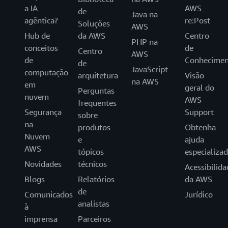
a IA
AWS
de
Java na
agêntica?
re:Post
Soluções
AWS
Hub de
da AWS
Centro
PHP na
conceitos
de
Centro
AWS
de
Conhecimen
de
JavaScript
computação
arquitetura
Visão
na AWS
em
geral do
Perguntas
nuvem
AWS
frequentes
Segurança
Support
sobre
na
produtos
Obtenha
Nuvem
e
ajuda
AWS
tópicos
especializa
Novidades
técnicos
Acessibilida
Blogs
Relatórios
da AWS
de
Comunicados
Jurídico
analistas
à
imprensa
Parceiros