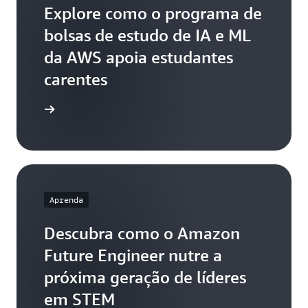
pode compartilhá-las como parte da candidatura.
Explore como o programa de
Detalhamento e aplicabilidade dos serviços da
bolsas de estudo de IA e ML
AWS dentro do escopo do projeto
da AWS apoia estudantes
Viabilidade do plano de sustentabilidade
proposto
carentes
Capacidade de construção de nuvem
aiba mais
disposição para responder a pesquisas de
impacto
Aprenda
Descubra como o Amazon
Future Engineer nutre a
próxima geração de líderes
em STEM