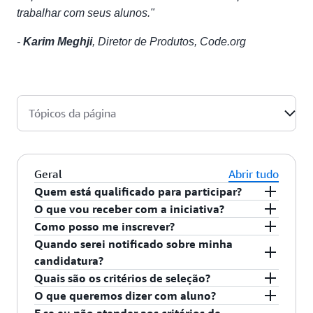
trabalhar com seus alunos."
-
Karim Meghji
, Diretor de Produtos, Code.org
Tópicos da página
Geral
Abrir tudo
Quem está qualificado para participar?
O que vou receber com a iniciativa?
As organizações elegíveis incluem organizações
Como posso me inscrever?
sem fins lucrativos, governos, empresas de
As organizações selecionadas receberão créditos
Quando serei notificado sobre minha
tecnologia educacional com preocupação social e
da AWS para criar e escalar soluções de
Acesse o
link da inscrição
para dar início ao
candidatura?
equipes de responsabilidade social corporativa
aprendizado e aconselhamento técnico
processo. Você pode criar uma conta usando seu
Quais são os critérios de seleção?
que buscam criar soluções de aprendizado digital
direcionado de arquitetos de soluções da AWS.
método de login preferido. A AWS analisará todas
Analisamos todas as inscrições trimestralmente.
O que queremos dizer com aluno?
para comunidades carentes e sub-representadas.
as solicitações enviadas.
Se você enviar sua inscrição entre janeiro e março,
A AWS avaliará as candidaturas com base em:
E se eu não atender aos critérios de