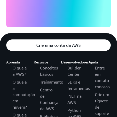
Crie uma conta da AWS
Aprenda
Recursos
Desenvolvedores
Ajuda
O que é
Conceitos
Builder
Entre
a AWS?
básicos
Center
em
contato
O que é
Treinamento
SDKs e
conosco
a
ferramentas
Centro
computação
Crie um
de
.NET na
em
tíquete
Confiança
AWS
nuvem?
de
da AWS
Python
suporte
O que é
Biblioteca
na AWS