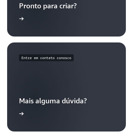
Pronto para criar?
e a usar
Entre em contato conosco
Mais alguma dúvida?
o conosco