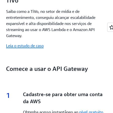
TiVo
Saiba como a TiVo, no setor de mídia e de
entretenimento, conseguiu alcançar escalabilidade
expansível e alta disponibilidade nos serviços de
streaming ao usar o AWS Lambda e o Amazon API
Gateway.
Leia o estudo de caso
Comece a usar o API Gateway
1
1.
Cadastre-se para obter uma conta
da AWS
Obtenha acesso instantâneo ao
nível gratuito