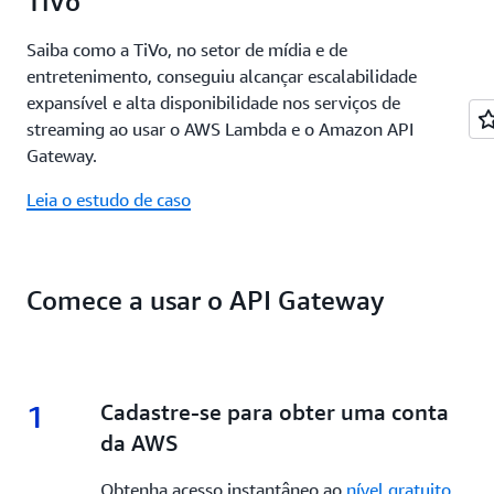
TiVo
Saiba como a TiVo, no setor de mídia e de
entretenimento, conseguiu alcançar escalabilidade
expansível e alta disponibilidade nos serviços de
streaming ao usar o AWS Lambda e o Amazon API
Gateway.
Leia o estudo de caso
Comece a usar o API Gateway
1
1.
Cadastre-se para obter uma conta
da AWS
Obtenha acesso instantâneo ao
nível gratuito