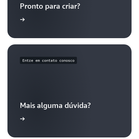
Pronto para criar?
e a usar
Entre em contato conosco
Mais alguma dúvida?
o conosco