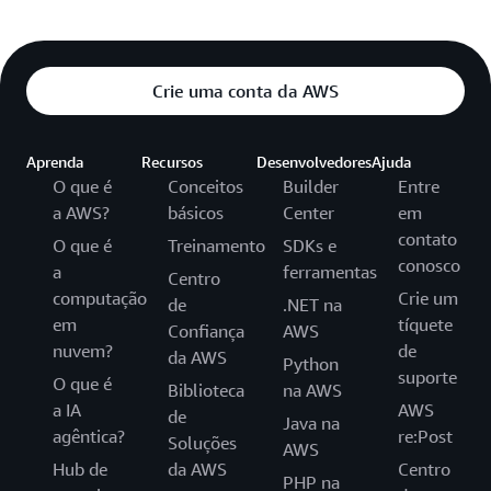
Crie uma conta da AWS
Aprenda
Recursos
Desenvolvedores
Ajuda
O que é
Conceitos
Builder
Entre
a AWS?
básicos
Center
em
contato
O que é
Treinamento
SDKs e
conosco
a
ferramentas
Centro
computação
Crie um
de
.NET na
em
tíquete
Confiança
AWS
nuvem?
de
da AWS
Python
suporte
O que é
Biblioteca
na AWS
a IA
AWS
de
Java na
agêntica?
re:Post
Soluções
AWS
Hub de
da AWS
Centro
PHP na