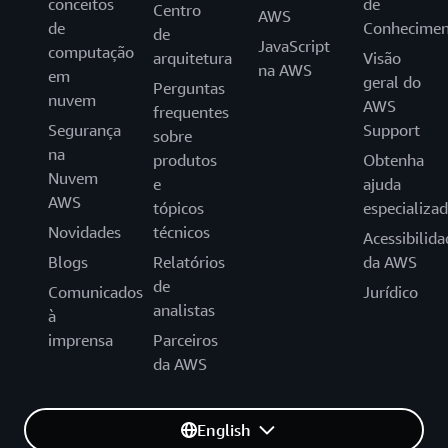
conceitos
de
Centro
AWS
de
Conhecimen
de
JavaScript
computação
arquitetura
Visão
na AWS
em
geral do
Perguntas
nuvem
AWS
frequentes
Segurança
Support
sobre
na
produtos
Obtenha
Nuvem
e
ajuda
AWS
tópicos
especializa
Novidades
técnicos
Acessibilida
Blogs
Relatórios
da AWS
de
Comunicados
Jurídico
analistas
à
imprensa
Parceiros
da AWS
English