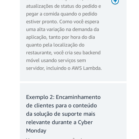
atualizações de status do pedido e
pegar a comida quando o pedido
estiver pronto. Como você espera
uma alta variação na demanda da
5 milhões * USD 0,2/milhão =
aplicação, tanto por hora do dia
USD 1
quanto pela localização do
restaurante, você cria seu backend
Cobranças mensais de
móvel usando serviços sem
armazenamento temporário:
servidor, incluindo o AWS Lambda.
Exemplo 2: Encaminhamento
de clientes para o conteúdo
da solução de suporte mais
relevante durante a Cyber
Monday