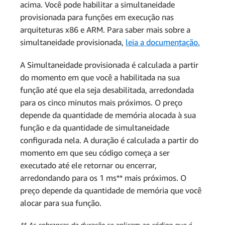
Cobranças mensais por
acima. Você pode habilitar a simultaneidade
USD 0,40
computação:
provisionada para funções em execução nas
arquiteturas x86 e ARM. Para saber mais sobre a
Total de cobranças mensais
simultaneidade provisionada,
leia a documentação.
Cobrança total = cobrança de
A Simultaneidade provisionada é calculada a partir
computação + cobrança de
do momento em que você a habilitada na sua
solicitações = USD 2,33 +
função até que ela seja desabilitada, arredondada
USD 0,40 = USD 2,73 por mês
para os cinco minutos mais próximos. O preço
depende da quantidade de memória alocada à sua
Computação mensal (GB/s) →
função e da quantidade de simultaneidade
14,88 milhões de segundos * 1024
configurada nela. A duração é calculada a partir do
MB/1024 MB = 14,88 GB/s
momento em que seu código começa a ser
Cobranças mensais de computação
executado até ele retornar ou encerrar,
→
14,88 milhões de GB/s *
arredondando para os 1 ms** mais próximos. O
USD 0,0000166667 = USD 248,00
preço depende da quantidade de memória que você
alocar para sua função.
Total de cobranças mensais:
Cobranças totais mensais =
** As cobranças de duração se aplicam ao código que é