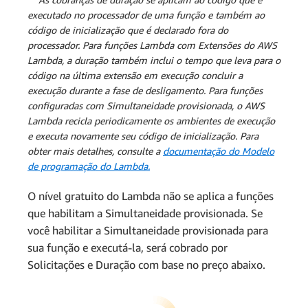
Cobranças de solicitação +
executado no processador de uma função e também ao
código de inicialização que é declarado fora do
Cobranças de computação =
processador. Para funções Lambda com Extensões do AWS
USD 1,49 + USD 248,00 =
Lambda, a duração também inclui o tempo que leva para o
USD 249,49
Cobranças mensais por
código na última extensão em execução concluir a
computação:
execução durante a fase de desligamento. Para funções
configuradas com Simultaneidade provisionada, o AWS
Lambda recicla periodicamente os ambientes de execução
e executa novamente seu código de inicialização. Para
obter mais detalhes, consulte a
documentação do Modelo
de programação do Lambda.
O nível gratuito do Lambda não se aplica a funções
que habilitam a Simultaneidade provisionada. Se
você habilitar a Simultaneidade provisionada para
sua função e executá-la, será cobrado por
Solicitações e Duração com base no preço abaixo.