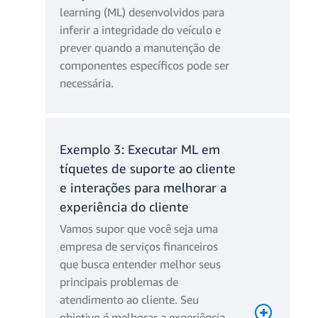
learning (ML) desenvolvidos para
inferir a integridade do veículo e
prever quando a manutenção de
componentes específicos pode ser
necessária.
Cobrança de computação
1M × (1 início de
execução + 2
Operações
Exemplo 3: Executar ML em
etapas + 1 espera)
= 4M
tíquetes de suporte ao cliente
e interações para melhorar a
Custo das
4 M × USD 8,00/M
experiência do cliente
operações
= USD 32,00
Vamos supor que você seja uma
1M × (invocação
empresa de serviços financeiros
de 8 KB + 3 ×
Dados gravados
que busca entender melhor seus
etapas/esperas de
Cobranças mensais por
principais problemas de
32 KB) = 104 GB
computação
atendimento ao cliente. Seu
Custo de
104GB ×
objetivo é melhorar a experiência