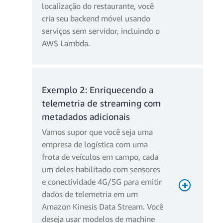
localização do restaurante, você
cria seu backend móvel usando
serviços sem servidor, incluindo o
AWS Lambda.
2 invocações
(iniciais +
após a
Exemplo 2: Enriquecendo a
Total de
espera) ×
solicitações
telemetria de streaming com
1.000.000 =
metadados adicionais
2.000.000
solicitações
Vamos supor que você seja uma
empresa de logística com uma
2.000.000 - 1
frota de veículos em campo, cada
Solicitações
milhão de
um deles habilitado com sensores
faturáveis
nível gratuito
= 1.000.000
e conectividade 4G/5G para emitir
dados de telemetria em um
1M ×
Custo da
Amazon Kinesis Data Stream. Você
USD 0,20/M
Cobranças de solicitação
solicitação
deseja usar modelos de machine
= USD 0,20