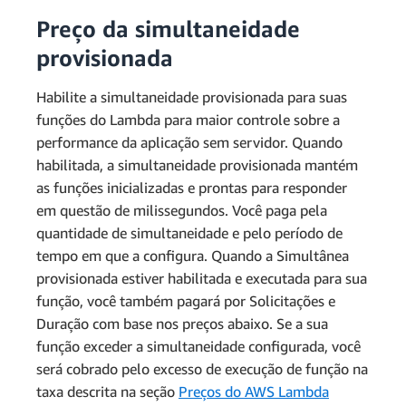
= USD 2,33
Preço da simultaneidade
Cobranças mensais de
provisionada
USD 421,34 +
solicitações
USD 0,20 +
Total de
USD 32,00 +
Habilite a simultaneidade provisionada para suas
Cobranças mensais totais
cobranças
USD 26,00 +
funções do Lambda para maior controle sobre a
USD 10,92 =
performance da aplicação sem servidor. Quando
Cobranças mensais de
USD 490,46
habilitada, a simultaneidade provisionada mantém
solicitações
as funções inicializadas e prontas para responder
em questão de milissegundos. Você paga pela
quantidade de simultaneidade e pelo período de
tempo em que a configura. Quando a Simultânea
provisionada estiver habilitada e executada para sua
3 milhões de solicitações – 1
função, você também pagará por Solicitações e
milhão de solicitações de nível
7,44 milhões *
Duração com base nos preços abaixo. Se a sua
gratuito = 2 milhões de solicitações
USD 0,20/milhão = USD 1.488 ~=
função exceder a simultaneidade configurada, você
faturáveis mensais
USD 1,49
será cobrado pelo excesso de execução de função na
taxa descrita na seção
Preços do AWS Lambda
2 milhões * USD 0,2/milhão =