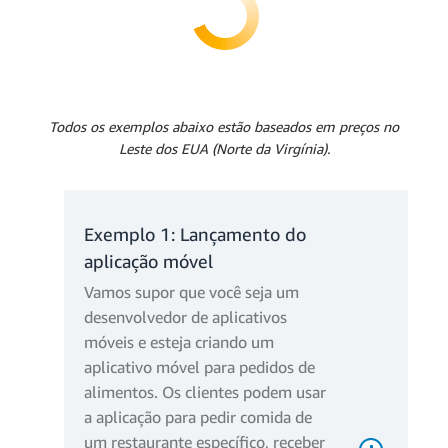
6.320.000 * USD 0,0000166667
Todos os exemplos abaixo estão baseados em preços no
= USD 105,33
Leste dos EUA (Norte da Virgínia).
Cobranças mensais de
solicitações:
Exemplo 1: Lançamento do
aplicação móvel
Vamos supor que você seja um
desenvolvedor de aplicativos
móveis e esteja criando um
aplicativo móvel para pedidos de
alimentos. Os clientes podem usar
a aplicação para pedir comida de
um restaurante específico, receber