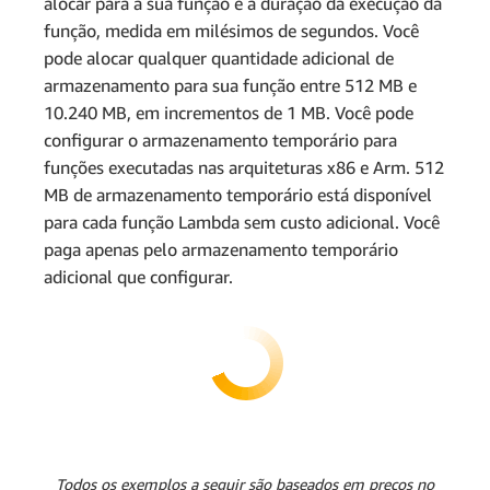
alocar para a sua função e a duração da execução da
função, medida em milésimos de segundos. Você
pode alocar qualquer quantidade adicional de
armazenamento para sua função entre 512 MB e
10.240 MB, em incrementos de 1 MB. Você pode
configurar o armazenamento temporário para
funções executadas nas arquiteturas x86 e Arm. 512
Observação: os exemplos são
MB de armazenamento temporário está disponível
baseados no preço no Leste
para cada função Lambda sem custo adicional. Você
dos EUA (Norte da Virgínia).
paga apenas pelo armazenamento temporário
Todas as execuções começam
adicional que configurar.
no início do mês e todas as
etapas são bem-sucedidas na
primeira tentativa, sem novas
tentativas de simplificar os
cálculos.
Todos os exemplos a seguir são baseados em preços no