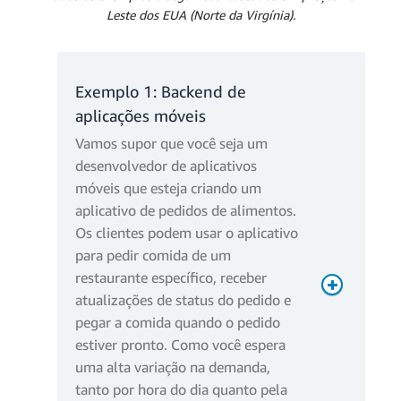
Leste dos EUA (Norte da Virgínia).
1.000.000 ×
Computação
32s =
total
32.000.000
Exemplo 1: Backend de
(segundos)
segundos
aplicações móveis
32.000.000 ×
Vamos supor que você seja um
Computação
1 GB =
desenvolvedor de aplicativos
total (GB)
32.000.000
móveis que esteja criando um
GB
aplicativo de pedidos de alimentos.
32.000.000 a
Os clientes podem usar o aplicativo
400.000 níveis
para pedir comida de um
Computação
gratuitos =
faturável
restaurante específico, receber
31.600.000
atualizações de status do pedido e
GB
pegar a comida quando o pedido
31.600.000 ×
estiver pronto. Como você espera
Custo de
0,0000133334
uma alta variação na demanda,
computação
= USD 421,34
tanto por hora do dia quanto pela