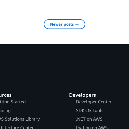
Newer posts →
urces
Developers
tting Started
Developer Center
aining
SDKs & Tools
S Solutions Library
.NET on AWS
chitecture Center
Python on AWS