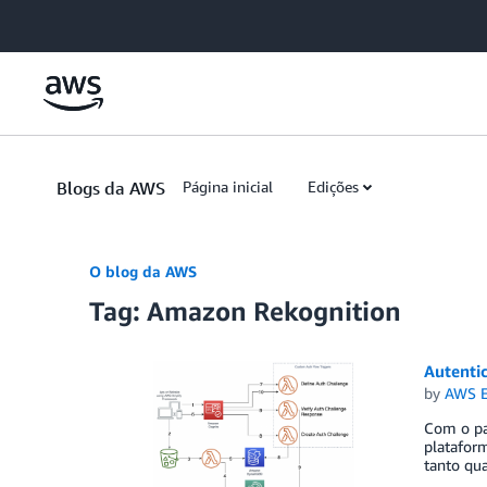
Skip to Main Content
Blogs da AWS
Página inicial
Edições
O blog da AWS
Tag: Amazon Rekognition
Autenti
by
AWS E
Com o pas
platafor
tanto qua