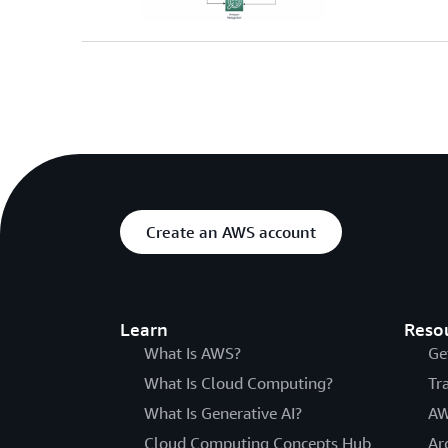
Create an AWS account
Learn
Reso
What Is AWS?
Ge
What Is Cloud Computing?
Tr
What Is Generative AI?
AW
Cloud Computing Concepts Hub
Ar