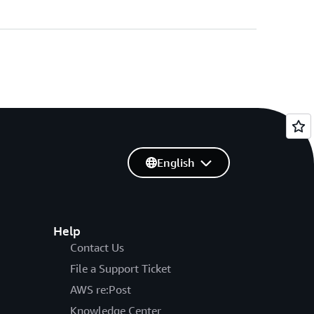
English
Help
Contact Us
File a Support Ticket
AWS re:Post
Knowledge Center