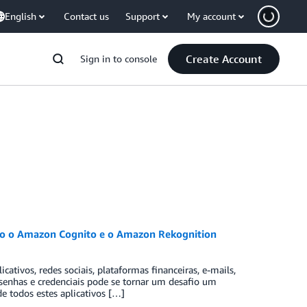
English
Contact us
Support
My account
Create Account
Sign in to console
ndo o Amazon Cognito e o Amazon Rekognition
tivos, redes sociais, plataformas financeiras, e-mails,
senhas e credenciais pode se tornar um desafio um
e todos estes aplicativos […]